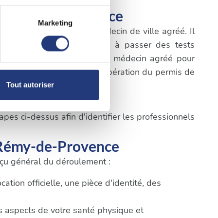
t-Rémy-de-Provence
Marketing
igatoire de consulter un médecin de ville agréé. Il
à plusieurs mètres près
a première étape consistera à passer des tests
pécifiques (empreintes
prendre rendez-vous avec un médecin agréé pour
cifiques du processus de récupération du permis de
, reportez-vous à la
section «
Tout autoriser
claration sur les cookies.
pes ci-dessus afin d'identifier les professionnels
nnalités relatives aux médias
on de notre site avec nos
t-Rémy-de-Provence
 d'autres informations que
erçu général du déroulement :
tion officielle, une pièce d'identité, des
ts aspects de votre santé physique et