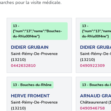
rches pour la visite médicale.
13 -
13 -
{"num":"13","name":"Bouches-
{"num":"13","nam
du-Rh\u00f4ne"}
du-Rh\u00f4ne"}
DIDIER GRUBAIN
DIDIER GRUB
Saint-Rémy-De-Provence
Saint-Rémy-De-
(13210)
(13210)
0442632810
0490922309
13 - Bouches-du-Rhône
13 - Bouches-du
HERVE FROMENT
ARNAUD GRA
Saint-Rémy-De-Provence
Châteaurenard (
(13210)
0490946758