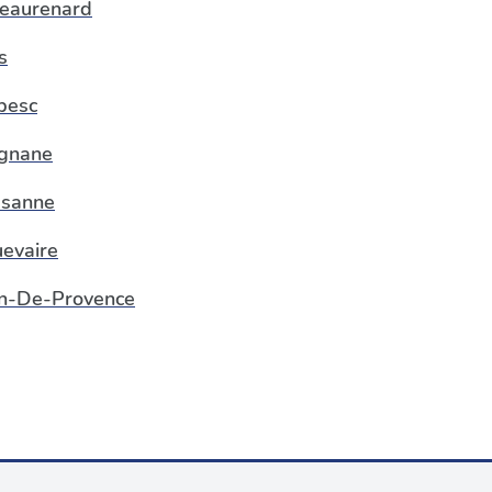
eaurenard
s
besc
gnane
ssanne
evaire
n-De-Provence