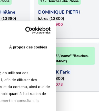
-Rhône
13 - Bouches-du-Rhône
 Hélène
DOMINIQUE PIETRI
 (13680)
Istres (13800)
0130571900
À propos des cookies
13 -
e":"Bouches-
{"num":"13","name":"Bouches-
du-Rh\u00f4ne"}
d
BULLOCK Farid
 en utilisant des
Istres (13800)
, afin de diffuser des
0490557073
s et du contenu, ainsi que de
oix quant à l'utilisation de
plus
moment en consultant la