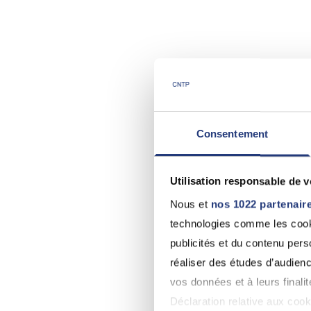
Consentement
Utilisation responsable de 
Nous et
nos 1022 partenair
technologies comme les cooki
publicités et du contenu per
réaliser des études d’audienc
vos données et à leurs final
Déclaration relative aux cooki