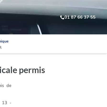
01 87 66 37 55
nique
l
icale permis
mis de
u 13 -