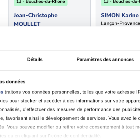
13 - Bouches-du-Rhône
13 - Bouches-du
Jean-Christophe
SIMON Karine
Lançon-Provence
MOULLET
04 90 44 21 59
Arles (13200)
0490935101
Détails
Paramètres des annonces
13 - Bouches-du-Rhône
13 -
{"num":"13","nam
DOMINIQUE PIETRI
du-Rh\u00f4ne"}
vos données
Istres (13800)
BULLOCK Fari
es
traitons vos données personnelles, telles que votre adresse IP,
0442553743
Istres (13800)
es pour stocker et accéder à des informations sur votre appareil
0442558186
sonnalisés, d'effectuer des mesures de performance des publicité
e, favorisant ainsi le développement de services. Vous avez le ch
Voir 
ités. Vous pouvez modifier ou retirer votre consentement à tout 
es ou en cliquant sur l'icône de confidentialité.