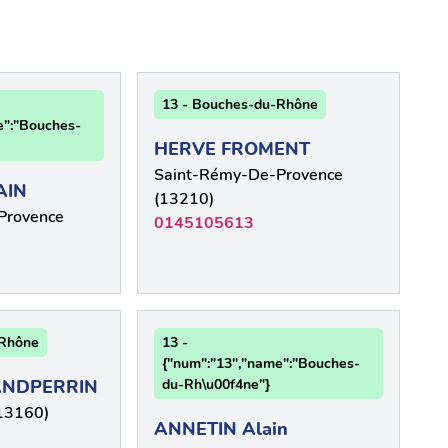
13 - Bouches-du-Rhône
e":"Bouches-
HERVE FROMENT
Saint-Rémy-De-Provence
AIN
(13210)
Provence
0145105613
-Rhône
13 -
{"num":"13","name":"Bouches-
NDPERRIN
du-Rh\u00f4ne"}
13160)
ANNETIN Alain