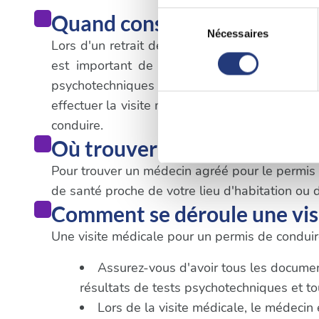
Quand consulter un médecin
Sélection
Si vous le permettez, nous a
Nécessaires
du
Lors d'un retrait de permis de conduire qui n'e
Collecter des informatio
consentement
est important de suivre les procédures spé
Identifier votre appareil
psychotechniques dans un centre agréé. Une
digitales).
effectuer la visite médicale obligatoire. Il es
Pour en savoir plus sur le tr
conduire.
Détails »
. Vous pouvez modifi
Où trouver un médecin à S
Pour trouver un médecin agréé pour le permis de
Les cookies nous permettent d
de santé proche de votre lieu d'habitation ou d
sociaux et d'analyser notre t
Comment se déroule une vis
partenaires de médias sociaux
Une visite médicale pour un permis de conduire
vous leur avez fournies ou qu'
Assurez-vous d'avoir tous les documents
résultats de tests psychotechniques et 
Lors de la visite médicale, le médecin