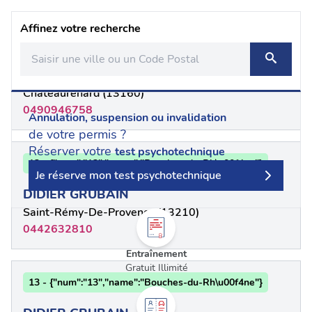
Affinez votre recherche
13 - Bouches-du-Rhône
ARNAUD GRANDPERRIN
Châteaurenard (13160)
0490946758
Annulation, suspension ou invalidation
de votre permis ?
Réserver votre
test psychotechnique
13 - {"num":"13","name":"Bouches-du-Rh\u00f4ne"}
Je réserve mon test psychotechnique
DIDIER GRUBAIN
Saint-Rémy-De-Provence (13210)
0442632810
Entraînement
Gratuit Illimité
13 - {"num":"13","name":"Bouches-du-Rh\u00f4ne"}