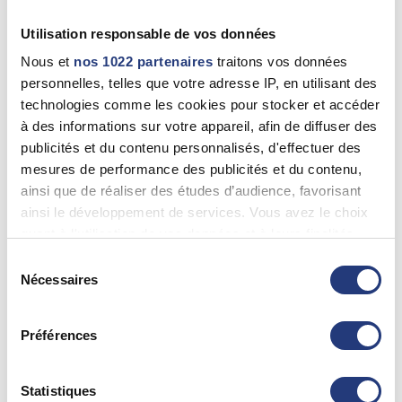
Istres (13800)
0130571900
Utilisation responsable de vos données
Nous et
nos 1022 partenaires
traitons vos données
personnelles, telles que votre adresse IP, en utilisant des
13 - Bouches-du-Rhône
technologies comme les cookies pour stocker et accéder
à des informations sur votre appareil, afin de diffuser des
DOMINIQUE PIETRI
publicités et du contenu personnalisés, d'effectuer des
Istres (13800)
mesures de performance des publicités et du contenu,
0442553743
ainsi que de réaliser des études d’audience, favorisant
ainsi le développement de services. Vous avez le choix
quant à l'utilisation de vos données et à leurs finalités.
13 - {"num":"13","name":"Bouches-du-Rh\u00f4ne"}
Vous pouvez modifier ou retirer votre consentement à
Sélection
tout moment en consultant la Déclaration relative aux
Nécessaires
du
BULLOCK Farid
cookies ou en cliquant sur l'icône de confidentialité.
consentement
Istres (13800)
Préférences
0442558186
Si vous le permettez, nous aimerions également :
Collecter des informations sur votre localisation
Voir plus
géographique qui peuvent être précises à plusieurs
Statistiques