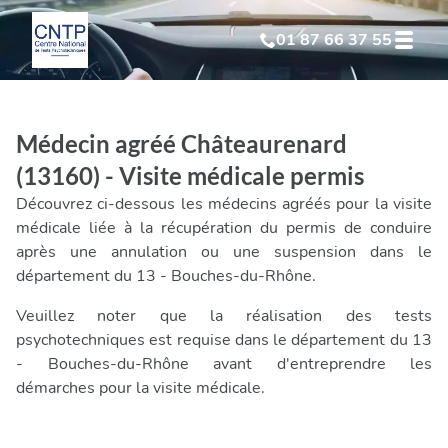
01 87 66 37 55
Test Psychotechnique
suite à suspension
Médecin agréé Châteaurenard
Test Psychotechnique
suite à annulation
(13160) - Visite médicale permis
Découvrez ci-dessous les médecins agréés pour la visite
Test Psychotechnique
suite à invalidation
médicale liée à la récupération du permis de conduire
après une annulation ou une suspension dans le
département du 13 - Bouches-du-Rhône.
Test Psychotechnique
professionnel
Veuillez noter que la réalisation des tests
psychotechniques est requise dans le département du 13
- Bouches-du-Rhône avant d'entreprendre les
démarches pour la visite médicale.