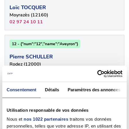
Loïc TOCQUER
Moyrazès (12160)
02 97 24 10 11
12 - {"num":"12","name":"Aveyron"}
Pierre SCHULLER
Rodez (12000)
05 65 68 78 34
Consentement
Détails
Paramètres des annonces
12 - Aveyron
RENARD GAUDET Véronique
Utilisation responsable de vos données
Millau (12100)
Nous et
nos 1022 partenaires
traitons vos données
05 65 61 18 19
personnelles, telles que votre adresse IP, en utilisant des