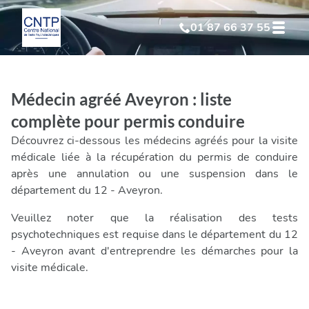
01 87 66 37 55
Test Psychotechnique
suite à suspension
Médecin agréé Aveyron : liste
Test Psychotechnique
suite à annulation
complète pour permis conduire
Découvrez ci-dessous les médecins agréés pour la visite
Test Psychotechnique
suite à invalidation
médicale liée à la récupération du permis de conduire
après une annulation ou une suspension dans le
département du 12 - Aveyron.
Test Psychotechnique
professionnel
Veuillez noter que la réalisation des tests
psychotechniques est requise dans le département du 12
- Aveyron avant d'entreprendre les démarches pour la
visite médicale.