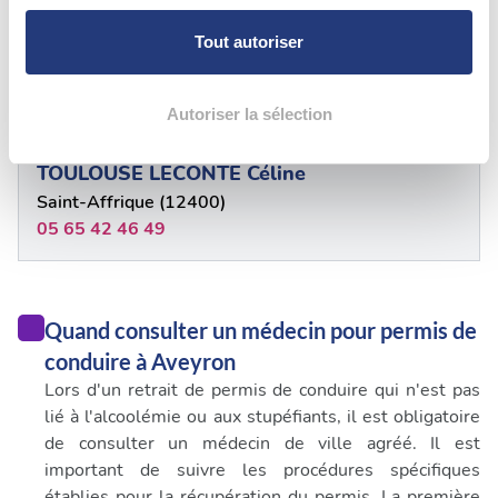
Pour en savoir plus sur le traitement de vos données
Saint Geniez D'Olt Et D'Aubrac (12130)
personnelles et définir vos préférences, reportez-vous à
06 50 27 88 11
Tout autoriser
la
section « Détails »
. Vous pouvez modifier ou retirer
votre consentement à tout moment à partir de la
déclaration sur les cookies.
Autoriser la sélection
12 - Aveyron
Les cookies nous permettent de personnaliser le contenu
TOULOUSE LECONTE Céline
et les annonces, d'offrir des fonctionnalités relatives aux
Saint-Affrique (12400)
médias sociaux et d'analyser notre trafic. Nous
05 65 42 46 49
partageons également des informations sur l'utilisation de
notre site avec nos partenaires de médias sociaux, de
publicité et d'analyse, qui peuvent combiner celles-ci
avec d'autres informations que vous leur avez fournies
Quand consulter un médecin pour permis de
ou qu'ils ont collectées lors de votre utilisation de leurs
conduire à Aveyron
services.
Lors d'un retrait de permis de conduire qui n'est pas
lié à l'alcoolémie ou aux stupéfiants, il est obligatoire
de consulter un médecin de ville agréé. Il est
important de suivre les procédures spécifiques
établies pour la récupération du permis. La première