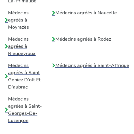
La-Primaube
Médecins
Médecins agréés à
Naucelle
agréés à
Moyrazès
Médecins
Médecins agréés à
Rodez
agréés à
Rieupeyroux
Médecins
Médecins agréés à
Saint-Affrique
agréés à
Saint
Geniez D'olt Et
D'aubrac
Médecins
agréés à
Saint-
Georges-De-
Luzençon