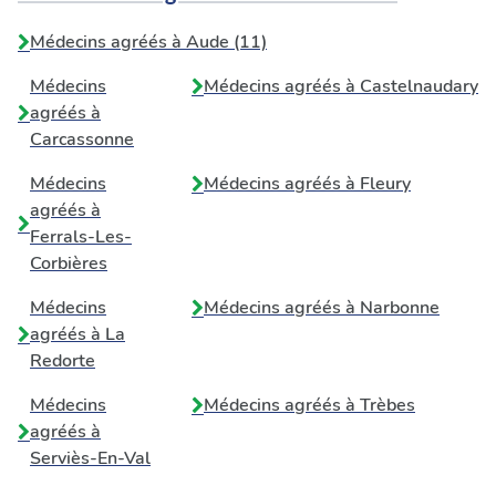
Médecins agréés à Aude (11)
Médecins
Médecins agréés à
Castelnaudary
agréés à
Carcassonne
Médecins
Médecins agréés à
Fleury
agréés à
Ferrals-Les-
Corbières
Médecins
Médecins agréés à
Narbonne
agréés à
La
Redorte
Médecins
Médecins agréés à
Trèbes
agréés à
Serviès-En-Val