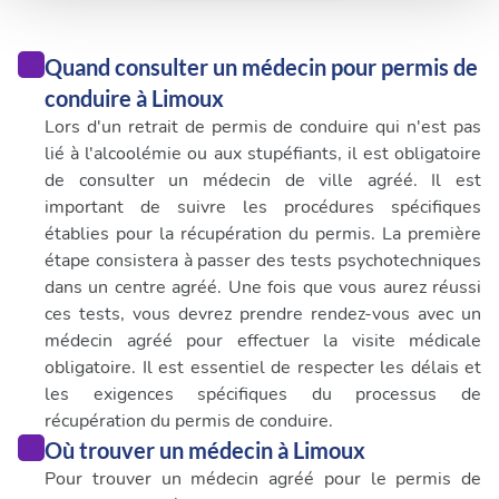
médias sociaux et d'analyser notre trafic. Nous
partageons également des informations sur l'utilisation de
notre site avec nos partenaires de médias sociaux, de
Quand consulter un médecin pour permis de
publicité et d'analyse, qui peuvent combiner celles-ci
conduire à Limoux
avec d'autres informations que vous leur avez fournies
Lors d'un retrait de permis de conduire qui n'est pas
ou qu'ils ont collectées lors de votre utilisation de leurs
lié à l'alcoolémie ou aux stupéfiants, il est obligatoire
services.
de consulter un médecin de ville agréé. Il est
important de suivre les procédures spécifiques
établies pour la récupération du permis. La première
étape consistera à passer des tests psychotechniques
dans un centre agréé. Une fois que vous aurez réussi
ces tests, vous devrez prendre rendez-vous avec un
médecin agréé pour effectuer la visite médicale
obligatoire. Il est essentiel de respecter les délais et
les exigences spécifiques du processus de
récupération du permis de conduire.
Où trouver un médecin à Limoux
Pour trouver un médecin agréé pour le permis de