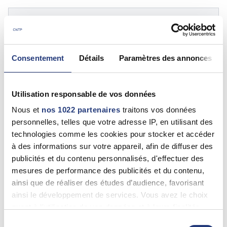
11 - Aude
CLAUDE PONS
Consentement
Détails
Paramètres des annonces
Narbonne (11100)
0468587991
Utilisation responsable de vos données
Nous et
11 - Aude
nos 1022 partenaires
traitons vos données
personnelles, telles que votre adresse IP, en utilisant des
CLAUDE PONS
technologies comme les cookies pour stocker et accéder
Narbonne (11100)
à des informations sur votre appareil, afin de diffuser des
0468904533
publicités et du contenu personnalisés, d'effectuer des
mesures de performance des publicités et du contenu,
ainsi que de réaliser des études d’audience, favorisant
ainsi le développement de services. Vous avez le choix
11 - Aude
quant à l'utilisation de vos données et à leurs finalités.
Franck LE GAL
Vous pouvez modifier ou retirer votre consentement à
Sélection