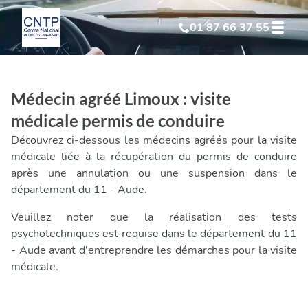
01 87 66 37 55
Test Psychotechnique
suite à suspension
Médecin agréé Limoux : visite
Test Psychotechnique
suite à annulation
médicale permis de conduire
Découvrez ci-dessous les médecins agréés pour la visite
Test Psychotechnique
suite à invalidation
médicale liée à la récupération du permis de conduire
après une annulation ou une suspension dans le
département du 11 - Aude.
Test Psychotechnique
professionnel
Veuillez noter que la réalisation des tests
psychotechniques est requise dans le département du 11
- Aude avant d'entreprendre les démarches pour la visite
médicale.