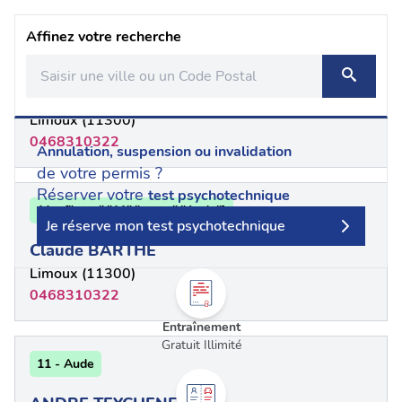
Affinez votre recherche
11 - {"num":"11","name":"Aude"}
Michel BARTHE
Limoux (11300)
0468310322
Annulation, suspension ou invalidation
de votre permis ?
Réserver votre
test psychotechnique
11 - {"num":"11","name":"Aude"}
Je réserve mon test psychotechnique
Claude BARTHE
Limoux (11300)
0468310322
Entraînement
Gratuit Illimité
11 - Aude