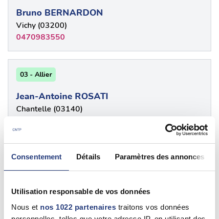
Bruno BERNARDON
Vichy (03200)
0470983550
03 - Allier
Jean-Antoine ROSATI
Chantelle (03140)
0470566701
Consentement
Détails
Paramètres des annonces
03 - {"num":"03","name":"Allier"}
DIMICOLI Charles
Utilisation responsable de vos données
Buxières-Les-Mines (03440)
0470660041
Nous et
nos 1022 partenaires
traitons vos données
personnelles, telles que votre adresse IP, en utilisant des