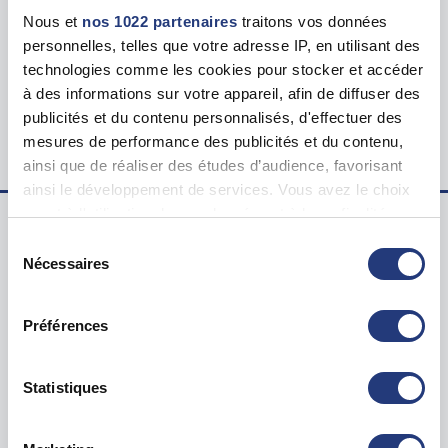
Tarif
Nous et
nos 1022 partenaires
traitons vos données
127.00 €
personnelles, telles que votre adresse IP, en utilisant des
technologies comme les cookies pour stocker et accéder
Lieu du test psychotechnique
à des informations sur votre appareil, afin de diffuser des
35 All. des Impressionnistes, 93420 Villepinte
publicités et du contenu personnalisés, d'effectuer des
mesures de performance des publicités et du contenu,
ainsi que de réaliser des études d’audience, favorisant
ainsi le développement de services. Vous avez le choix
quant à l'utilisation de vos données et à leurs finalités.
Vous pouvez modifier ou retirer votre consentement à
Sélection
Examen psychotechnique ? Pour qui ?
tout moment en consultant la Déclaration relative aux
Nécessaires
du
cookies ou en cliquant sur l'icône de confidentialité.
consentement
Test psychotechnique permis
Préférences
Suspension Permis de Conduire
Si vous le permettez, nous aimerions également :
Annulation Permis de Conduire
Collecter des informations sur votre localisation
Invalidation Permis de Conduire
géographique qui peuvent être précises à plusieurs
Statistiques
mètres près
Questions sur le test psychotechnique
Identifier votre appareil en l'analysant activement