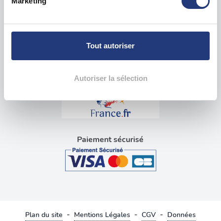
Marketing
pour en relever les caractéristiques spécifiques
Visite médicale pour permis
(empreintes digitales).
Blog tests psychotechniques
Pour en savoir plus sur le traitement de vos données
personnelles et définir vos préférences, reportez-vous à
Tout autoriser
la
section « Détails »
. Vous pouvez modifier ou retirer
Liens utiles
votre consentement à tout moment à partir de la
déclaration sur les cookies.
Autoriser la sélection
Les cookies nous permettent de personnaliser le contenu
et les annonces, d'offrir des fonctionnalités relatives aux
médias sociaux et d'analyser notre trafic. Nous
partageons également des informations sur l'utilisation de
Paiement sécurisé
notre site avec nos partenaires de médias sociaux, de
publicité et d'analyse, qui peuvent combiner celles-ci
avec d'autres informations que vous leur avez fournies
ou qu'ils ont collectées lors de votre utilisation de leurs
services.
-
-
-
Plan du site
Mentions Légales
CGV
Données