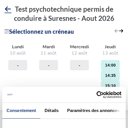
Test psychotechnique permis de
conduire à Suresnes - Aout 2026
Sélectionnez un créneau
Lundi
Mardi
Mercredi
Jeudi
10 août
11 août
12 août
13 août
-
-
-
14:00
14:35
15:10
15:45
Consentement
Détails
Paramètres des annonces
Le test psychotechnique