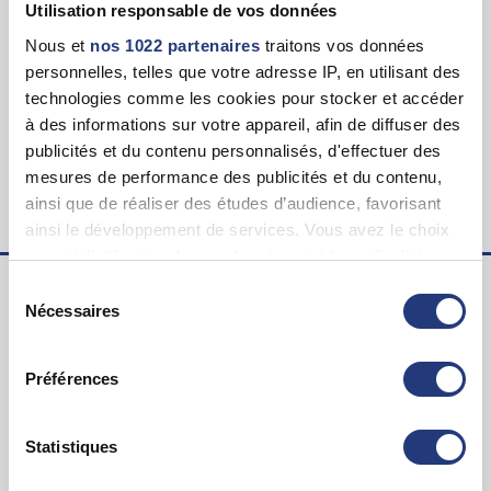
Utilisation responsable de vos données
Nous et
nos 1022 partenaires
traitons vos données
Tarif
personnelles, telles que votre adresse IP, en utilisant des
120.00 €
technologies comme les cookies pour stocker et accéder
à des informations sur votre appareil, afin de diffuser des
Lieu du test psychotechnique
publicités et du contenu personnalisés, d'effectuer des
5 Quai Marcel Dassault, 92150 Suresnes
mesures de performance des publicités et du contenu,
ainsi que de réaliser des études d’audience, favorisant
ainsi le développement de services. Vous avez le choix
quant à l'utilisation de vos données et à leurs finalités.
Vous pouvez modifier ou retirer votre consentement à
Sélection
tout moment en consultant la Déclaration relative aux
Nécessaires
du
Examen psychotechnique ? Pour qui ?
cookies ou en cliquant sur l'icône de confidentialité.
consentement
Test psychotechnique permis
Préférences
Si vous le permettez, nous aimerions également :
Suspension Permis de Conduire
Collecter des informations sur votre localisation
Annulation Permis de Conduire
géographique qui peuvent être précises à plusieurs
Statistiques
Invalidation Permis de Conduire
mètres près