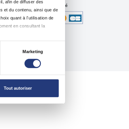
, afin de diffuser des
technique
Paiement sécurisé
s et du contenu, ainsi que de
oix quant à l'utilisation de
moment en consultant la
Marketing
à plusieurs mètres près
pécifiques (empreintes
, reportez-vous à la
section «
Tout autoriser
claration sur les cookies.
nnalités relatives aux médias
on de notre site avec nos
 d'autres informations que