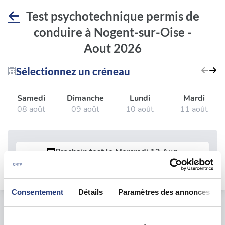
Test psychotechnique permis de
conduire à Nogent-sur-Oise -
Aout 2026
Sélectionnez un créneau
Samedi
Dimanche
Lundi
Mardi
08 août
09 août
10 août
11 août
Prochain test le
Mercredi 12 Aug
Consentement
Détails
Paramètres des annonces
Le test psychotechnique