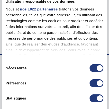
Utilisation responsable de vos données
Nous et
nos 1022 partenaires
traitons vos données
Tarif
personnelles, telles que votre adresse IP, en utilisant des
127.00 €
technologies comme les cookies pour stocker et accéder
à des informations sur votre appareil, afin de diffuser des
Lieu du test psychotechnique
publicités et du contenu personnalisés, d'effectuer des
28 Rue Tillet, 60180 Nogent-sur-Oise
mesures de performance des publicités et du contenu,
ainsi que de réaliser des études d’audience, favorisant
ainsi le développement de services. Vous avez le choix
quant à l'utilisation de vos données et à leurs finalités.
Vous pouvez modifier ou retirer votre consentement à
Sélection
tout moment en consultant la Déclaration relative aux
Nécessaires
du
Examen psychotechnique ? Pour qui ?
cookies ou en cliquant sur l'icône de confidentialité.
consentement
Test psychotechnique permis
Préférences
Si vous le permettez, nous aimerions également :
Suspension Permis de Conduire
Collecter des informations sur votre localisation
Annulation Permis de Conduire
géographique qui peuvent être précises à plusieurs
Statistiques
Invalidation Permis de Conduire
mètres près