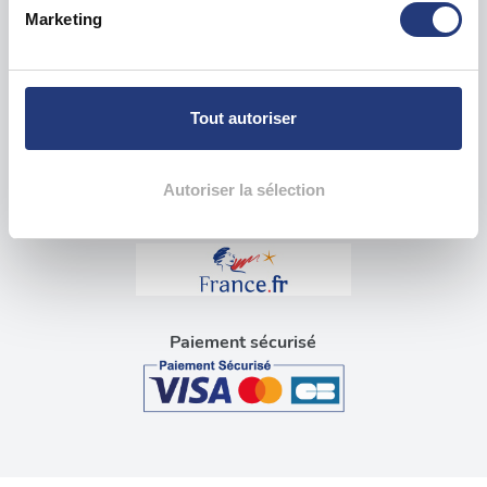
Identifier votre appareil en l'analysant activement
Questions sur le test psychotechnique
Marketing
pour en relever les caractéristiques spécifiques
(empreintes digitales).
Visite médicale pour permis
Pour en savoir plus sur le traitement de vos données
Blog tests psychotechniques
personnelles et définir vos préférences, reportez-vous à
Tout autoriser
la
section « Détails »
. Vous pouvez modifier ou retirer
Liens utiles
votre consentement à tout moment à partir de la
déclaration sur les cookies.
Autoriser la sélection
Les cookies nous permettent de personnaliser le contenu
et les annonces, d'offrir des fonctionnalités relatives aux
médias sociaux et d'analyser notre trafic. Nous
partageons également des informations sur l'utilisation de
Paiement sécurisé
notre site avec nos partenaires de médias sociaux, de
publicité et d'analyse, qui peuvent combiner celles-ci
avec d'autres informations que vous leur avez fournies
ou qu'ils ont collectées lors de votre utilisation de leurs
services.