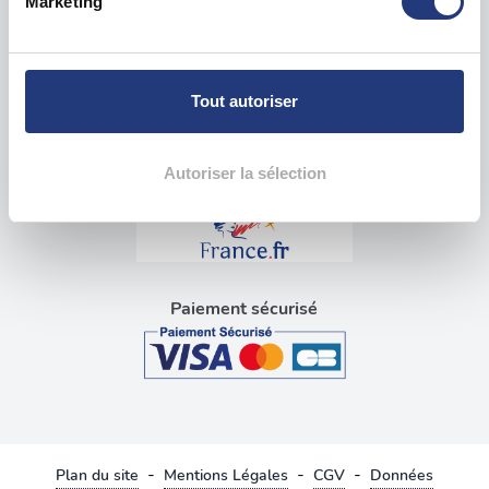
Marketing
pour en relever les caractéristiques spécifiques
Visite médicale pour permis
(empreintes digitales).
Blog tests psychotechniques
Pour en savoir plus sur le traitement de vos données
personnelles et définir vos préférences, reportez-vous à
Tout autoriser
la
section « Détails »
. Vous pouvez modifier ou retirer
Liens utiles
votre consentement à tout moment à partir de la
déclaration sur les cookies.
Autoriser la sélection
Les cookies nous permettent de personnaliser le contenu
et les annonces, d'offrir des fonctionnalités relatives aux
médias sociaux et d'analyser notre trafic. Nous
partageons également des informations sur l'utilisation de
Paiement sécurisé
notre site avec nos partenaires de médias sociaux, de
publicité et d'analyse, qui peuvent combiner celles-ci
avec d'autres informations que vous leur avez fournies
ou qu'ils ont collectées lors de votre utilisation de leurs
services.
-
-
-
Plan du site
Mentions Légales
CGV
Données