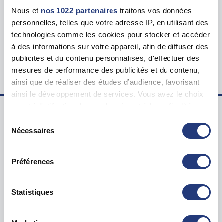
Tarif
Nous et
nos 1022 partenaires
traitons vos données
100.00 €
personnelles, telles que votre adresse IP, en utilisant des
technologies comme les cookies pour stocker et accéder
Lieu du test psychotechnique
à des informations sur votre appareil, afin de diffuser des
160 All. Frédéric Desmons, 30000 Nîmes
publicités et du contenu personnalisés, d'effectuer des
mesures de performance des publicités et du contenu,
ainsi que de réaliser des études d’audience, favorisant
ainsi le développement de services. Vous avez le choix
quant à l'utilisation de vos données et à leurs finalités.
Vous pouvez modifier ou retirer votre consentement à
Sélection
Examen psychotechnique ? Pour qui ?
tout moment en consultant la Déclaration relative aux
Nécessaires
du
cookies ou en cliquant sur l'icône de confidentialité.
consentement
Test psychotechnique permis
Préférences
Suspension Permis de Conduire
Si vous le permettez, nous aimerions également :
Annulation Permis de Conduire
Collecter des informations sur votre localisation
Invalidation Permis de Conduire
géographique qui peuvent être précises à plusieurs
Statistiques
mètres près
Questions sur le test psychotechnique
Identifier votre appareil en l'analysant activement