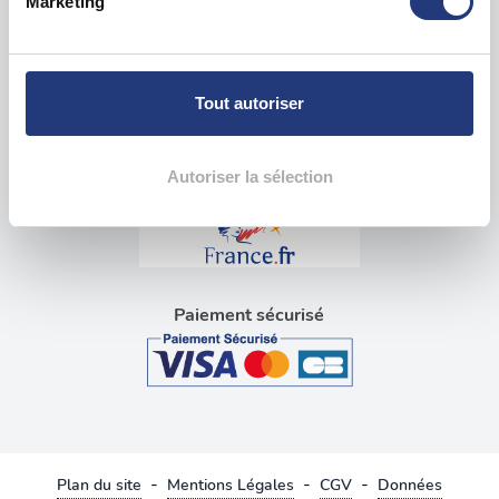
Marketing
pour en relever les caractéristiques spécifiques
Visite médicale pour permis
(empreintes digitales).
Blog tests psychotechniques
Pour en savoir plus sur le traitement de vos données
personnelles et définir vos préférences, reportez-vous à
Tout autoriser
la
section « Détails »
. Vous pouvez modifier ou retirer
Liens utiles
votre consentement à tout moment à partir de la
déclaration sur les cookies.
Autoriser la sélection
Les cookies nous permettent de personnaliser le contenu
et les annonces, d'offrir des fonctionnalités relatives aux
médias sociaux et d'analyser notre trafic. Nous
partageons également des informations sur l'utilisation de
Paiement sécurisé
notre site avec nos partenaires de médias sociaux, de
publicité et d'analyse, qui peuvent combiner celles-ci
avec d'autres informations que vous leur avez fournies
ou qu'ils ont collectées lors de votre utilisation de leurs
services.
-
-
-
Plan du site
Mentions Légales
CGV
Données