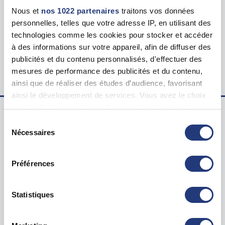
Tarif
Nous et
nos 1022 partenaires
traitons vos données
123.00 €
personnelles, telles que votre adresse IP, en utilisant des
technologies comme les cookies pour stocker et accéder
Lieu du test psychotechnique
à des informations sur votre appareil, afin de diffuser des
20 Boulevard du 26ème R. I., 54000 Nancy
publicités et du contenu personnalisés, d'effectuer des
mesures de performance des publicités et du contenu,
ainsi que de réaliser des études d’audience, favorisant
ainsi le développement de services. Vous avez le choix
quant à l'utilisation de vos données et à leurs finalités.
Vous pouvez modifier ou retirer votre consentement à
Sélection
Examen psychotechnique ? Pour qui ?
tout moment en consultant la Déclaration relative aux
Nécessaires
du
cookies ou en cliquant sur l'icône de confidentialité.
consentement
Test psychotechnique permis
Préférences
Suspension Permis de Conduire
Si vous le permettez, nous aimerions également :
Annulation Permis de Conduire
Collecter des informations sur votre localisation
Invalidation Permis de Conduire
géographique qui peuvent être précises à plusieurs
Statistiques
mètres près
Questions sur le test psychotechnique
Identifier votre appareil en l'analysant activement