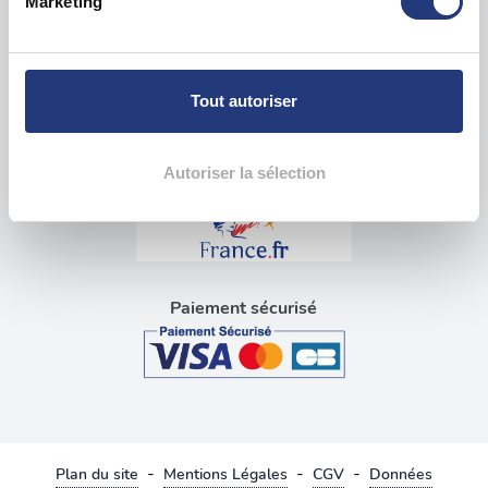
Marketing
pour en relever les caractéristiques spécifiques
Visite médicale pour permis
(empreintes digitales).
Blog tests psychotechniques
Pour en savoir plus sur le traitement de vos données
personnelles et définir vos préférences, reportez-vous à
Tout autoriser
la
section « Détails »
. Vous pouvez modifier ou retirer
Liens utiles
votre consentement à tout moment à partir de la
déclaration sur les cookies.
Autoriser la sélection
Les cookies nous permettent de personnaliser le contenu
et les annonces, d'offrir des fonctionnalités relatives aux
médias sociaux et d'analyser notre trafic. Nous
partageons également des informations sur l'utilisation de
Paiement sécurisé
notre site avec nos partenaires de médias sociaux, de
publicité et d'analyse, qui peuvent combiner celles-ci
avec d'autres informations que vous leur avez fournies
ou qu'ils ont collectées lors de votre utilisation de leurs
services.
-
-
-
Plan du site
Mentions Légales
CGV
Données