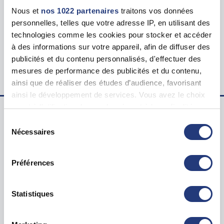
Tarif
Nous et
nos 1022 partenaires
traitons vos données
123.00 €
personnelles, telles que votre adresse IP, en utilisant des
technologies comme les cookies pour stocker et accéder
Lieu du test psychotechnique
à des informations sur votre appareil, afin de diffuser des
21 Av. Jean Moulin, 93100 Montreuil
publicités et du contenu personnalisés, d'effectuer des
mesures de performance des publicités et du contenu,
ainsi que de réaliser des études d’audience, favorisant
ainsi le développement de services. Vous avez le choix
quant à l'utilisation de vos données et à leurs finalités.
Vous pouvez modifier ou retirer votre consentement à
Sélection
Examen psychotechnique ? Pour qui ?
tout moment en consultant la Déclaration relative aux
Nécessaires
du
cookies ou en cliquant sur l'icône de confidentialité.
consentement
Test psychotechnique permis
Préférences
Suspension Permis de Conduire
Si vous le permettez, nous aimerions également :
Annulation Permis de Conduire
Collecter des informations sur votre localisation
Invalidation Permis de Conduire
géographique qui peuvent être précises à plusieurs
Statistiques
mètres près
Questions sur le test psychotechnique
Identifier votre appareil en l'analysant activement