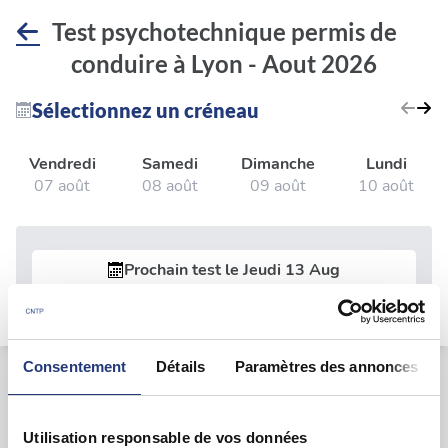
Test psychotechnique permis de
conduire à Lyon - Aout 2026
Sélectionnez un créneau
Vendredi
Samedi
Dimanche
Lundi
07 août
08 août
09 août
10 août
Prochain test le
Jeudi 13 Aug
Consentement
Détails
Paramètres des annonces
Le test psychotechnique
Utilisation responsable de vos données