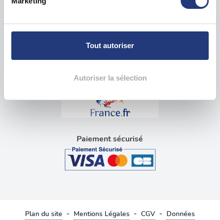
Marketing
pour en relever les caractéristiques spécifiques
Visite médicale pour permis
(empreintes digitales).
Blog tests psychotechniques
Pour en savoir plus sur le traitement de vos données
personnelles et définir vos préférences, reportez-vous à
Tout autoriser
la
section « Détails »
. Vous pouvez modifier ou retirer
Liens utiles
votre consentement à tout moment à partir de la
déclaration sur les cookies.
Autoriser la sélection
Les cookies nous permettent de personnaliser le contenu
et les annonces, d'offrir des fonctionnalités relatives aux
médias sociaux et d'analyser notre trafic. Nous
partageons également des informations sur l'utilisation de
Paiement sécurisé
notre site avec nos partenaires de médias sociaux, de
publicité et d'analyse, qui peuvent combiner celles-ci
avec d'autres informations que vous leur avez fournies
ou qu'ils ont collectées lors de votre utilisation de leurs
services.
-
-
-
Plan du site
Mentions Légales
CGV
Données