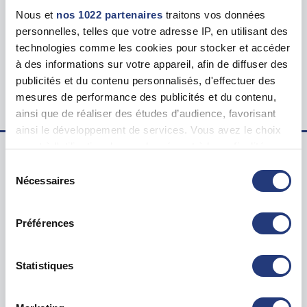
Tarif
Nous et
nos 1022 partenaires
traitons vos données
127.00 €
personnelles, telles que votre adresse IP, en utilisant des
technologies comme les cookies pour stocker et accéder
Lieu du test psychotechnique
à des informations sur votre appareil, afin de diffuser des
23 Rue Crepet, 69007 Lyon
publicités et du contenu personnalisés, d'effectuer des
mesures de performance des publicités et du contenu,
ainsi que de réaliser des études d’audience, favorisant
ainsi le développement de services. Vous avez le choix
quant à l'utilisation de vos données et à leurs finalités.
Vous pouvez modifier ou retirer votre consentement à
Sélection
Examen psychotechnique ? Pour qui ?
tout moment en consultant la Déclaration relative aux
Nécessaires
du
cookies ou en cliquant sur l'icône de confidentialité.
consentement
Test psychotechnique permis
Préférences
Suspension Permis de Conduire
Si vous le permettez, nous aimerions également :
Annulation Permis de Conduire
Collecter des informations sur votre localisation
Invalidation Permis de Conduire
géographique qui peuvent être précises à plusieurs
Statistiques
mètres près
Questions sur le test psychotechnique
Identifier votre appareil en l'analysant activement