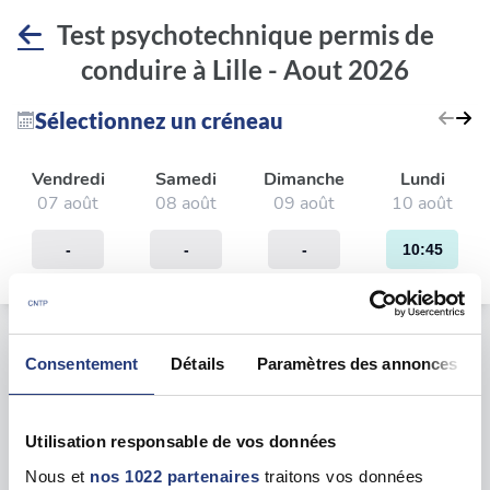
Test psychotechnique permis de
conduire à Lille - Aout 2026
Sélectionnez un créneau
Vendredi
Samedi
Dimanche
Lundi
07 août
08 août
09 août
10 août
-
-
-
10:45
Le test psychotechnique
Consentement
Détails
Paramètres des annonces
Tarif
Utilisation responsable de vos données
116.00 €
Nous et
nos 1022 partenaires
traitons vos données