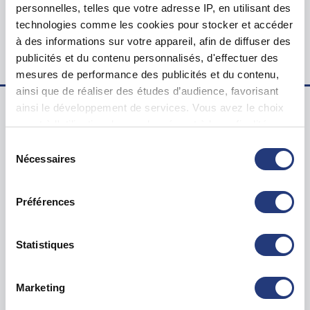
personnelles, telles que votre adresse IP, en utilisant des
Lieu du test psychotechnique
technologies comme les cookies pour stocker et accéder
48bis Rue de Valenciennes, 59000 Lille
à des informations sur votre appareil, afin de diffuser des
publicités et du contenu personnalisés, d'effectuer des
mesures de performance des publicités et du contenu,
ainsi que de réaliser des études d’audience, favorisant
ainsi le développement de services. Vous avez le choix
quant à l'utilisation de vos données et à leurs finalités.
Examen psychotechnique ? Pour qui ?
Vous pouvez modifier ou retirer votre consentement à
Sélection
tout moment en consultant la Déclaration relative aux
Nécessaires
Test psychotechnique permis
du
cookies ou en cliquant sur l'icône de confidentialité.
consentement
Suspension Permis de Conduire
Annulation Permis de Conduire
Préférences
Si vous le permettez, nous aimerions également :
Invalidation Permis de Conduire
Collecter des informations sur votre localisation
géographique qui peuvent être précises à plusieurs
Statistiques
Questions sur le test psychotechnique
mètres près
Visite médicale pour permis
Identifier votre appareil en l'analysant activement
Marketing
pour en relever les caractéristiques spécifiques
Blog tests psychotechniques
(empreintes digitales).