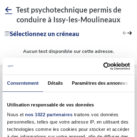
Test psychotechnique permis de
conduire à Issy-les-Moulineaux
Sélectionnez un créneau
Aucun test disponible sur cette adresse.
Le test psychotechnique
Consentement
Détails
Paramètres des annonces
Lieu du test psychotechnique
Utilisation responsable de vos données
immeuble Emergence, 92130 Issy-les-Moulineaux
Nous et
nos 1022 partenaires
traitons vos données
personnelles, telles que votre adresse IP, en utilisant des
technologies comme les cookies pour stocker et accéder
à des informations sur votre appareil, afin de diffuser des