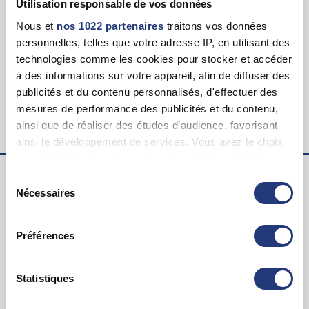
Utilisation responsable de vos données
Nous et
nos 1022 partenaires
traitons vos données
Tarif
personnelles, telles que votre adresse IP, en utilisant des
123.00 €
technologies comme les cookies pour stocker et accéder
à des informations sur votre appareil, afin de diffuser des
Lieu du test psychotechnique
publicités et du contenu personnalisés, d'effectuer des
201 Rue Carnot, 94120 Fontenay-sous-Bois
mesures de performance des publicités et du contenu,
ainsi que de réaliser des études d’audience, favorisant
ainsi le développement de services. Vous avez le choix
quant à l'utilisation de vos données et à leurs finalités.
Vous pouvez modifier ou retirer votre consentement à
Sélection
tout moment en consultant la Déclaration relative aux
Nécessaires
du
Examen psychotechnique ? Pour qui ?
cookies ou en cliquant sur l'icône de confidentialité.
consentement
Test psychotechnique permis
Préférences
Si vous le permettez, nous aimerions également :
Suspension Permis de Conduire
Collecter des informations sur votre localisation
Annulation Permis de Conduire
géographique qui peuvent être précises à plusieurs
Statistiques
Invalidation Permis de Conduire
mètres près