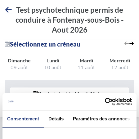
Test psychotechnique permis de
conduire à Fontenay-sous-Bois -
Aout 2026
Sélectionnez un créneau
Dimanche
Lundi
Mardi
Mercredi
09 août
10 août
11 août
12 août
Prochain test le
Mardi 25 Aug
Consentement
Détails
Paramètres des annonces
Le test psychotechnique