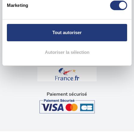
Identifier votre appareil en l'analysant activement
Questions sur le test psychotechnique
Marketing
pour en relever les caractéristiques spécifiques
(empreintes digitales).
Visite médicale pour permis
Pour en savoir plus sur le traitement de vos données
Blog tests psychotechniques
personnelles et définir vos préférences, reportez-vous à
Tout autoriser
la
section « Détails »
. Vous pouvez modifier ou retirer
Liens utiles
votre consentement à tout moment à partir de la
déclaration sur les cookies.
Autoriser la sélection
Les cookies nous permettent de personnaliser le contenu
et les annonces, d'offrir des fonctionnalités relatives aux
médias sociaux et d'analyser notre trafic. Nous
partageons également des informations sur l'utilisation de
Paiement sécurisé
notre site avec nos partenaires de médias sociaux, de
publicité et d'analyse, qui peuvent combiner celles-ci
avec d'autres informations que vous leur avez fournies
ou qu'ils ont collectées lors de votre utilisation de leurs
services.