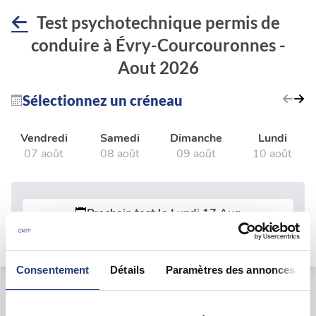
Test psychotechnique permis de
conduire à Évry-Courcouronnes -
Aout 2026
Sélectionnez un créneau
Vendredi
Samedi
Dimanche
Lundi
07 août
08 août
09 août
10 août
Prochain test le
Lundi 17 Aug
Consentement
Détails
Paramètres des annonces
Le test psychotechnique