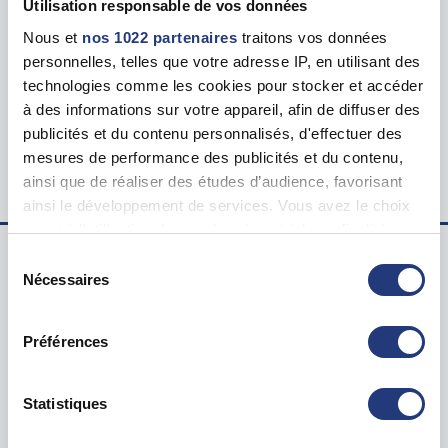
Utilisation responsable de vos données
Nous et
nos 1022 partenaires
traitons vos données
Tarif
personnelles, telles que votre adresse IP, en utilisant des
130.00 €
technologies comme les cookies pour stocker et accéder
à des informations sur votre appareil, afin de diffuser des
Lieu du test psychotechnique
publicités et du contenu personnalisés, d'effectuer des
2 Cr Mgr Roméro, 91004 Évry-Courcouronnes
mesures de performance des publicités et du contenu,
ainsi que de réaliser des études d’audience, favorisant
ainsi le développement de services. Vous avez le choix
quant à l'utilisation de vos données et à leurs finalités.
Vous pouvez modifier ou retirer votre consentement à
Sélection
tout moment en consultant la Déclaration relative aux
Nécessaires
du
Examen psychotechnique ? Pour qui ?
cookies ou en cliquant sur l'icône de confidentialité.
consentement
Test psychotechnique permis
Préférences
Si vous le permettez, nous aimerions également :
Suspension Permis de Conduire
Collecter des informations sur votre localisation
Annulation Permis de Conduire
géographique qui peuvent être précises à plusieurs
Statistiques
Invalidation Permis de Conduire
mètres près