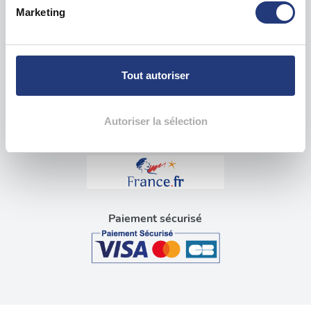
Identifier votre appareil en l'analysant activement
Questions sur le test psychotechnique
Marketing
pour en relever les caractéristiques spécifiques
(empreintes digitales).
Visite médicale pour permis
Pour en savoir plus sur le traitement de vos données
Blog tests psychotechniques
personnelles et définir vos préférences, reportez-vous à
Tout autoriser
la
section « Détails »
. Vous pouvez modifier ou retirer
Liens utiles
votre consentement à tout moment à partir de la
déclaration sur les cookies.
Autoriser la sélection
Les cookies nous permettent de personnaliser le contenu
et les annonces, d'offrir des fonctionnalités relatives aux
médias sociaux et d'analyser notre trafic. Nous
partageons également des informations sur l'utilisation de
Paiement sécurisé
notre site avec nos partenaires de médias sociaux, de
publicité et d'analyse, qui peuvent combiner celles-ci
avec d'autres informations que vous leur avez fournies
ou qu'ils ont collectées lors de votre utilisation de leurs
services.