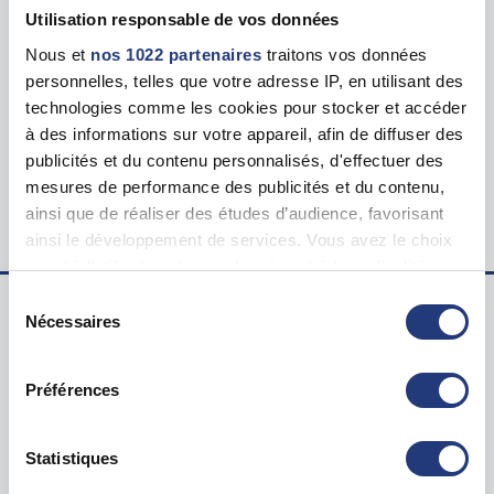
Utilisation responsable de vos données
Tarif
Nous et
nos 1022 partenaires
traitons vos données
125.00 €
personnelles, telles que votre adresse IP, en utilisant des
technologies comme les cookies pour stocker et accéder
Lieu du test psychotechnique
à des informations sur votre appareil, afin de diffuser des
26 Av. Claude Lévi-Strauss, 91220 Brétigny-sur-
publicités et du contenu personnalisés, d'effectuer des
Orge
mesures de performance des publicités et du contenu,
ainsi que de réaliser des études d’audience, favorisant
ainsi le développement de services. Vous avez le choix
quant à l'utilisation de vos données et à leurs finalités.
Vous pouvez modifier ou retirer votre consentement à
Sélection
tout moment en consultant la Déclaration relative aux
Nécessaires
du
cookies ou en cliquant sur l'icône de confidentialité.
Examen psychotechnique ? Pour qui ?
consentement
Préférences
Test psychotechnique permis
Si vous le permettez, nous aimerions également :
Suspension Permis de Conduire
Collecter des informations sur votre localisation
Annulation Permis de Conduire
géographique qui peuvent être précises à plusieurs
Statistiques
Invalidation Permis de Conduire
mètres près