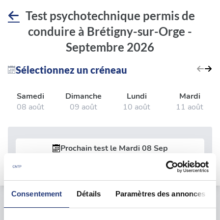
Test psychotechnique permis de
conduire à Brétigny-sur-Orge -
Septembre 2026
Sélectionnez un créneau
Samedi
Dimanche
Lundi
Mardi
08 août
09 août
10 août
11 août
Prochain test le
Mardi 08 Sep
Consentement
Détails
Paramètres des annonces
Le test psychotechnique