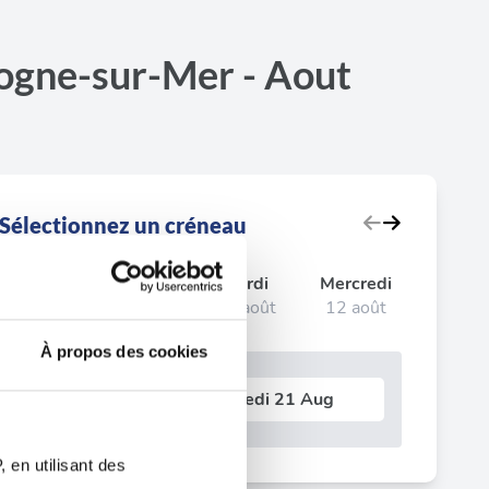
logne-sur-Mer - Aout
Sélectionnez un créneau
imanche
Lundi
Mardi
Mercredi
09 août
10 août
11 août
12 août
À propos des cookies
Prochain test le
Vendredi 21 Aug
 en utilisant des