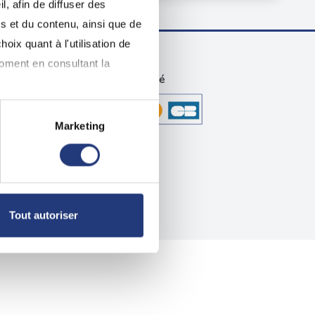
, afin de diffuser des
s et du contenu, ainsi que de
oix quant à l'utilisation de
moment en consultant la
technique
Paiement sécurisé
Marketing
à plusieurs mètres près
pécifiques (empreintes
, reportez-vous à la
section «
Tout autoriser
claration sur les cookies.
nnalités relatives aux médias
on de notre site avec nos
 d'autres informations que