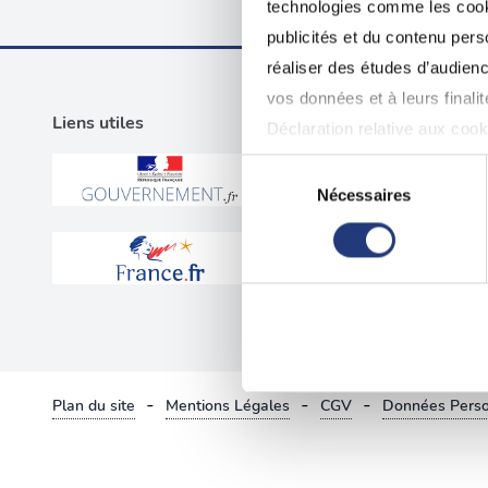
technologies comme les cooki
publicités et du contenu per
réaliser des études d’audienc
vos données et à leurs final
Liens utiles
Examen psy
Déclaration relative aux cooki
Test psych
Sélection
Si vous le permettez, nous a
Nécessaires
du
Suspensi
Collecter des informatio
consentement
Annulati
Identifier votre appareil
digitales).
Invalidat
Pour en savoir plus sur le tr
Détails »
. Vous pouvez modifi
-
-
-
Plan du site
Mentions Légales
CGV
Données Perso
Les cookies nous permettent d
sociaux et d'analyser notre t
partenaires de médias sociaux