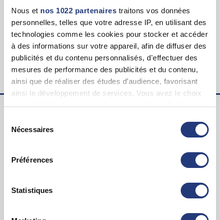
Tarif
Nous et
nos 1022 partenaires
traitons vos données
123.00 €
personnelles, telles que votre adresse IP, en utilisant des
technologies comme les cookies pour stocker et accéder
Lieu du test psychotechnique
à des informations sur votre appareil, afin de diffuser des
957 Rue de l'Horlogerie, 62400 Béthune
publicités et du contenu personnalisés, d'effectuer des
mesures de performance des publicités et du contenu,
ainsi que de réaliser des études d’audience, favorisant
ainsi le développement de services. Vous avez le choix
quant à l'utilisation de vos données et à leurs finalités.
Vous pouvez modifier ou retirer votre consentement à
Sélection
Examen psychotechnique ? Pour qui ?
tout moment en consultant la Déclaration relative aux
Nécessaires
du
cookies ou en cliquant sur l'icône de confidentialité.
consentement
Test psychotechnique permis
Préférences
Suspension Permis de Conduire
Si vous le permettez, nous aimerions également :
Annulation Permis de Conduire
Collecter des informations sur votre localisation
Invalidation Permis de Conduire
géographique qui peuvent être précises à plusieurs
Statistiques
mètres près
Questions sur le test psychotechnique
Identifier votre appareil en l'analysant activement