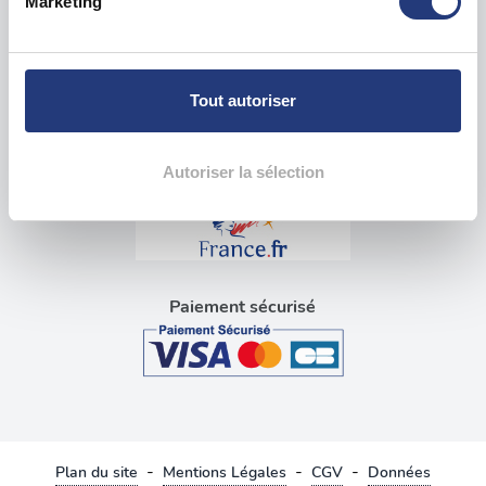
Marketing
pour en relever les caractéristiques spécifiques
Visite médicale pour permis
(empreintes digitales).
Blog tests psychotechniques
Pour en savoir plus sur le traitement de vos données
personnelles et définir vos préférences, reportez-vous à
Tout autoriser
la
section « Détails »
. Vous pouvez modifier ou retirer
Liens utiles
votre consentement à tout moment à partir de la
déclaration sur les cookies.
Autoriser la sélection
Les cookies nous permettent de personnaliser le contenu
et les annonces, d'offrir des fonctionnalités relatives aux
médias sociaux et d'analyser notre trafic. Nous
partageons également des informations sur l'utilisation de
Paiement sécurisé
notre site avec nos partenaires de médias sociaux, de
publicité et d'analyse, qui peuvent combiner celles-ci
avec d'autres informations que vous leur avez fournies
ou qu'ils ont collectées lors de votre utilisation de leurs
services.
-
-
-
Plan du site
Mentions Légales
CGV
Données