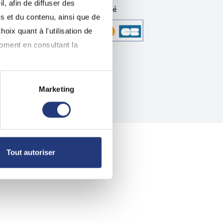
, afin de diffuser des
technique
Paiement sécurisé
s et du contenu, ainsi que de
oix quant à l'utilisation de
moment en consultant la
Marketing
à plusieurs mètres près
pécifiques (empreintes
, reportez-vous à la
section «
Tout autoriser
claration sur les cookies.
nnalités relatives aux médias
on de notre site avec nos
 d'autres informations que