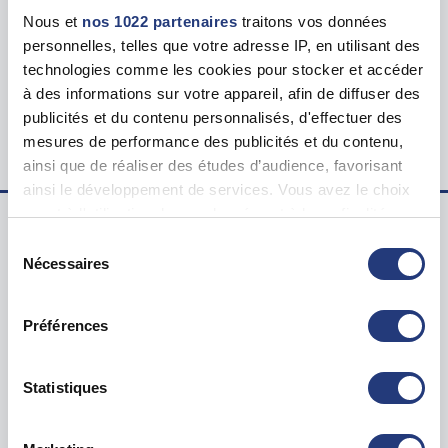
Tarif
Nous et
nos 1022 partenaires
traitons vos données
130.00 €
personnelles, telles que votre adresse IP, en utilisant des
technologies comme les cookies pour stocker et accéder
Lieu du test psychotechnique
à des informations sur votre appareil, afin de diffuser des
56 Rue du Vivier, 80000 Amiens
publicités et du contenu personnalisés, d'effectuer des
mesures de performance des publicités et du contenu,
ainsi que de réaliser des études d’audience, favorisant
ainsi le développement de services. Vous avez le choix
quant à l'utilisation de vos données et à leurs finalités.
Vous pouvez modifier ou retirer votre consentement à
Sélection
Examen psychotechnique ? Pour qui ?
tout moment en consultant la Déclaration relative aux
Nécessaires
du
cookies ou en cliquant sur l'icône de confidentialité.
consentement
Test psychotechnique permis
Préférences
Suspension Permis de Conduire
Si vous le permettez, nous aimerions également :
Annulation Permis de Conduire
Collecter des informations sur votre localisation
Invalidation Permis de Conduire
géographique qui peuvent être précises à plusieurs
Statistiques
mètres près
Questions sur le test psychotechnique
Identifier votre appareil en l'analysant activement