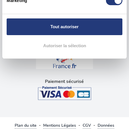
Marketing
pour en relever les caractéristiques spécifiques
Visite médicale pour permis
(empreintes digitales).
Blog tests psychotechniques
Pour en savoir plus sur le traitement de vos données
personnelles et définir vos préférences, reportez-vous à
Tout autoriser
la
section « Détails »
. Vous pouvez modifier ou retirer
Liens utiles
votre consentement à tout moment à partir de la
déclaration sur les cookies.
Autoriser la sélection
Les cookies nous permettent de personnaliser le contenu
et les annonces, d'offrir des fonctionnalités relatives aux
médias sociaux et d'analyser notre trafic. Nous
partageons également des informations sur l'utilisation de
Paiement sécurisé
notre site avec nos partenaires de médias sociaux, de
publicité et d'analyse, qui peuvent combiner celles-ci
avec d'autres informations que vous leur avez fournies
ou qu'ils ont collectées lors de votre utilisation de leurs
services.
-
-
-
Plan du site
Mentions Légales
CGV
Données