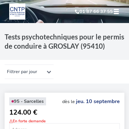
01 87 66 37 55
Test Psychotechnique
suite à suspension
Tests psychotechniques pour le permis
de conduire à GROSLAY (95410)
Test Psychotechnique
suite à annulation
Test Psychotechnique
suite à invalidation
Filtrer par jour
Test Psychotechnique
professionnel
jeu. 10 septembre
95 - Sarcelles
dès le
124.00 €
En forte demande