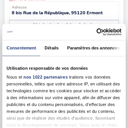
Adresse
8 bis Rue de la République, 95120 Ermont
Voir toutes les dates de tests
mer. 26 août
95 - Argenteuil
dès le
Consentement
Détails
Paramètres des annonces
133.00 €
En forte demande
Utilisation responsable de vos données
Adresse
1 Rue Ary Scheffer, 95100 Argenteuil
Nous et
nos 1022 partenaires
traitons vos données
personnelles, telles que votre adresse IP, en utilisant des
Voir toutes les dates de tests
technologies comme les cookies pour stocker et accéder
à des informations sur votre appareil, afin de diffuser des
publicités et du contenu personnalisés, d'effectuer des
sam. 08 août
95 - Puiseux-Pontoise
dès le
mesures de performance des publicités et du contenu,
117.00 €
ainsi que de réaliser des études d’audience, favorisant
ainsi le développement de services. Vous avez le choix
En forte demande