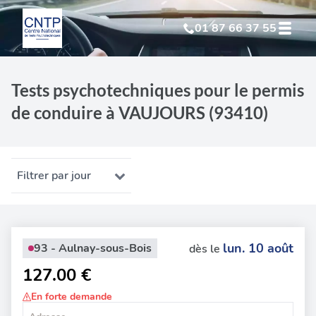
01 87 66 37 55
Test Psychotechnique
suite à suspension
Tests psychotechniques pour le permis
de conduire à VAUJOURS (93410)
Test Psychotechnique
suite à annulation
Test Psychotechnique
suite à invalidation
Filtrer par jour
Test Psychotechnique
professionnel
lun. 10 août
93 - Aulnay-sous-Bois
dès le
127.00 €
En forte demande