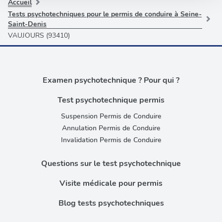
partageons également des informations sur l'utilisation de
Accueil
notre site avec nos partenaires de médias sociaux, de
Tests psychotechniques pour le permis de conduire à Seine-
Saint-Denis
publicité et d'analyse, qui peuvent combiner celles-ci
VAUJOURS (93410)
avec d'autres informations que vous leur avez fournies
ou qu'ils ont collectées lors de votre utilisation de leurs
services.
Examen psychotechnique ? Pour qui ?
Test psychotechnique permis
Suspension Permis de Conduire
Annulation Permis de Conduire
Invalidation Permis de Conduire
Questions sur le test psychotechnique
Visite médicale pour permis
Blog tests psychotechniques