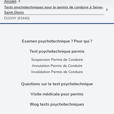
partageons également des informations sur l'utilisation de
Accueil
notre site avec nos partenaires de médias sociaux, de
Tests psychotechniques pour le permis de conduire à Seine-
Saint-Denis
publicité et d'analyse, qui peuvent combiner celles-ci
DUGNY (93440)
avec d'autres informations que vous leur avez fournies
ou qu'ils ont collectées lors de votre utilisation de leurs
services.
Examen psychotechnique ? Pour qui ?
Test psychotechnique permis
Suspension Permis de Conduire
Annulation Permis de Conduire
Invalidation Permis de Conduire
Questions sur le test psychotechnique
Visite médicale pour permis
Blog tests psychotechniques