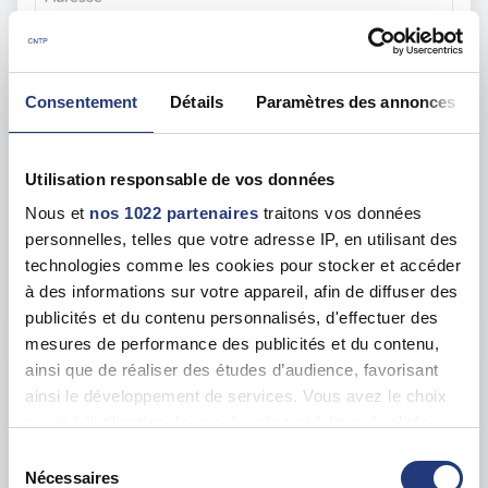
35 All. des Impressionnistes, 93420 Villepinte
Voir toutes les dates de tests
Consentement
Détails
Paramètres des annonces
mer. 26 août
93 - Montreuil
dès le
123.00 €
Utilisation responsable de vos données
En forte demande
Nous et
nos 1022 partenaires
traitons vos données
Adresse
personnelles, telles que votre adresse IP, en utilisant des
21 Av. Jean Moulin, 93100 Montreuil
technologies comme les cookies pour stocker et accéder
à des informations sur votre appareil, afin de diffuser des
Voir toutes les dates de tests
publicités et du contenu personnalisés, d'effectuer des
mesures de performance des publicités et du contenu,
ainsi que de réaliser des études d’audience, favorisant
mar. 25 août
93 - Pantin
dès le
ainsi le développement de services. Vous avez le choix
110.00 €
quant à l'utilisation de vos données et à leurs finalités.
Vous pouvez modifier ou retirer votre consentement à
En forte demande
Sélection
tout moment en consultant la Déclaration relative aux
Nécessaires
Adresse
du