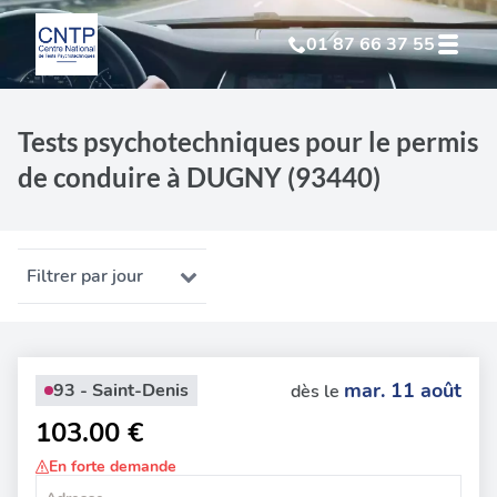
01 87 66 37 55
Test Psychotechnique
suite à suspension
Tests psychotechniques pour le permis
de conduire à DUGNY (93440)
Test Psychotechnique
suite à annulation
Test Psychotechnique
suite à invalidation
Filtrer par jour
Test Psychotechnique
professionnel
mar. 11 août
93 - Saint-Denis
dès le
103.00 €
En forte demande