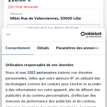
En forte demande
Adresse
48bis Rue de Valenciennes, 59000 Lille
Voir toutes les dates de tests
jeu. 20 août
59 - Roubaix
dès le
Consentement
Détails
Paramètres des annonces
117.00 €
En forte demande
Utilisation responsable de vos données
Adresse
139 rue des Arts, 59100 Roubaix
Nous et
nos 1022 partenaires
traitons vos données
personnelles, telles que votre adresse IP, en utilisant des
Voir toutes les dates de tests
technologies comme les cookies pour stocker et accéder
à des informations sur votre appareil, afin de diffuser des
publicités et du contenu personnalisés, d'effectuer des
mar. 11 août
59 - Villeneuve-d'Ascq
dès le
mesures de performance des publicités et du contenu,
115.00 €
ainsi que de réaliser des études d’audience, favorisant