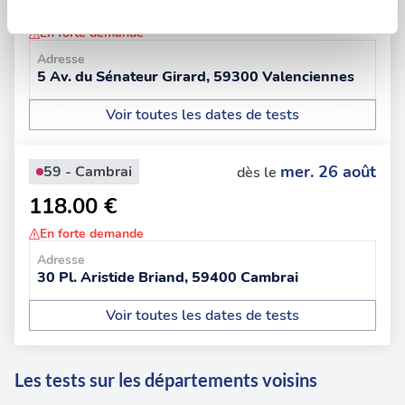
131.00 €
En forte demande
Les cookies nous permettent de personnaliser le contenu
et les annonces, d'offrir des fonctionnalités relatives aux
Adresse
5 Av. du Sénateur Girard, 59300 Valenciennes
médias sociaux et d'analyser notre trafic. Nous
partageons également des informations sur l'utilisation de
Voir toutes les dates de tests
notre site avec nos partenaires de médias sociaux, de
publicité et d'analyse, qui peuvent combiner celles-ci
avec d'autres informations que vous leur avez fournies
mer. 26 août
59 - Cambrai
dès le
ou qu'ils ont collectées lors de votre utilisation de leurs
118.00 €
services.
En forte demande
Adresse
30 Pl. Aristide Briand, 59400 Cambrai
Voir toutes les dates de tests
Les tests sur les départements voisins