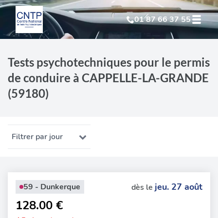
01 87 66 37 55
Test Psychotechnique
suite à suspension
Tests psychotechniques pour le permis
de conduire à CAPPELLE-LA-GRANDE
Test Psychotechnique
suite à annulation
(59180)
Test Psychotechnique
suite à invalidation
Test Psychotechnique
professionnel
Filtrer par jour
jeu. 27 août
59 - Dunkerque
dès le
128.00 €