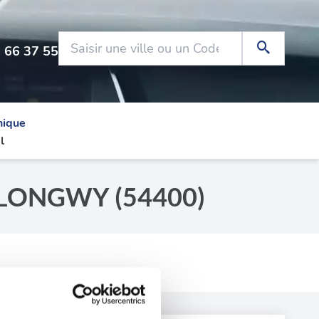
 66 37 55
nique
l
 à LONGWY (54400)