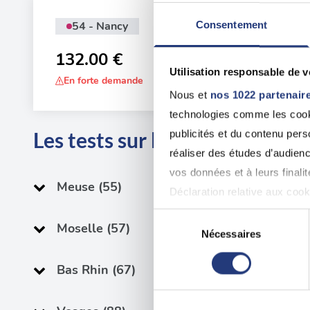
54 - Nancy
Consentement
Adr
20 
132.00 €
Utilisation responsable de 
En forte demande
Nous et
nos 1022 partenair
technologies comme les cooki
Les tests sur les départements
publicités et du contenu per
réaliser des études d’audienc
vos données et à leurs final
Meuse (55)
Déclaration relative aux cooki
Sélection
Moselle (57)
Si vous le permettez, nous a
Nécessaires
du
Collecter des informatio
consentement
Bas Rhin (67)
Identifier votre appareil
digitales).