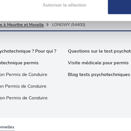
aitement de vos données personnelles et définir vos préférences
Autoriser la sélection
er ou retirer votre consentement à tout moment à partir de la dé
re à Meurthe et Moselle
LONGWY (54400)
e personnaliser le contenu et les annonces, d'offrir des fonctio
rafic. Nous partageons également des informations sur l'utilisati
, de publicité et d'analyse, qui peuvent combiner celles-ci avec
chotechnique ? Pour qui ?
Questions sur le test psycho
ils ont collectées lors de votre utilisation de leurs services.
otechnique permis
Visite médicale pour permis
on Permis de Conduire
Blog tests psychotechniques
on Permis de Conduire
ion Permis de Conduire
nnelles