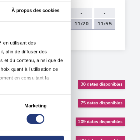
À propos des cookies
15:20
15:55
-
-
-
09:35
10:10
10:45
11:20
11:55
Voir toutes les dates de tests
 en utilisant des
, afin de diffuser des
s et du contenu, ainsi que de
oix quant à l'utilisation de
moment en consultant la
38 dates disponibles
75 dates disponibles
Marketing
à plusieurs mètres près
209 dates disponibles
pécifiques (empreintes