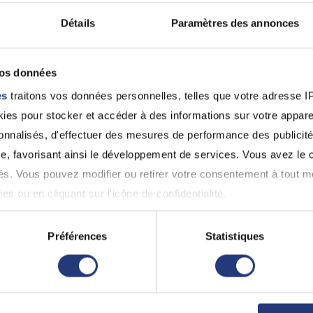
mardi
Détails
Paramètres des annonces
esse
11 août
mercredi
Boulevard du 26ème R. I., 54000 Nancy
12 août
vos données
es
traitons vos données personnelles, telles que votre adresse IP,
es pour stocker et accéder à des informations sur votre appareil
 voisins
sonnalisés, d'effectuer des mesures de performance des publicité
e, favorisant ainsi le développement de services. Vous avez le ch
ités. Vous pouvez modifier ou retirer votre consentement à tout 
es ou en cliquant sur l'icône de confidentialité.
imerions également :
Préférences
Statistiques
ns sur votre localisation géographique qui peuvent être précises 
 en l'analysant activement pour en relever les caractéristiques s