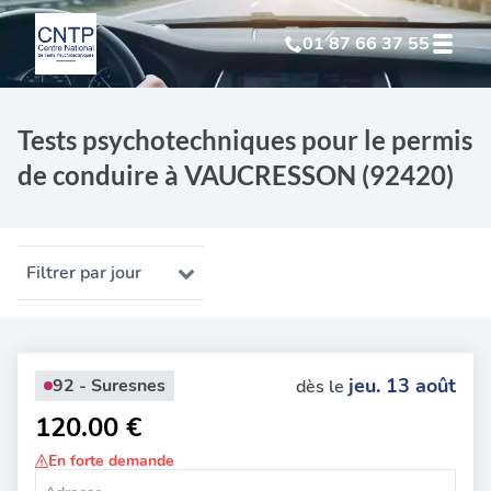
01 87 66 37 55
Test Psychotechnique
suite à suspension
Tests psychotechniques pour le permis
de conduire à VAUCRESSON (92420)
Test Psychotechnique
suite à annulation
Test Psychotechnique
suite à invalidation
Filtrer par jour
Test Psychotechnique
professionnel
jeu. 13 août
92 - Suresnes
dès le
120.00 €
En forte demande