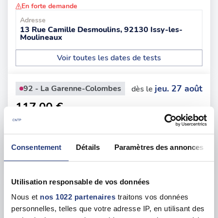
En forte demande
Adresse
13 Rue Camille Desmoulins, 92130 Issy-les-
Moulineaux
Voir toutes les dates de tests
jeu. 27 août
92 - La Garenne-Colombes
dès le
117.00 €
En forte demande
Adresse
25 Av. Joffre, 92250 La Garenne-Colombes
Consentement
Détails
Paramètres des annonces
Voir toutes les dates de tests
Utilisation responsable de vos données
ven. 21 août
92 - Le Plessis-Robinson
dès le
Nous et
nos 1022 partenaires
traitons vos données
personnelles, telles que votre adresse IP, en utilisant des
127.00 €