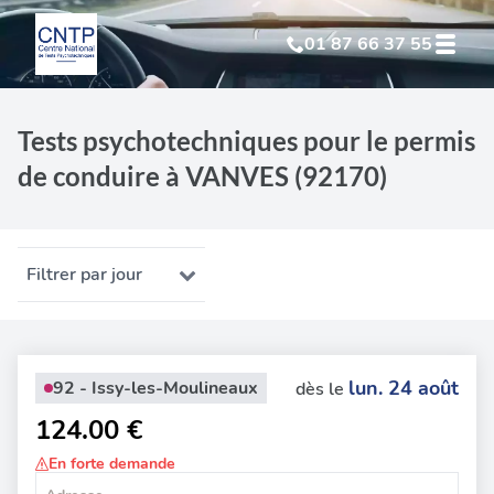
01 87 66 37 55
Test Psychotechnique
suite à suspension
Tests psychotechniques pour le permis
de conduire à VANVES (92170)
Test Psychotechnique
suite à annulation
Test Psychotechnique
suite à invalidation
Filtrer par jour
Test Psychotechnique
professionnel
lun. 24 août
92 - Issy-les-Moulineaux
dès le
124.00 €
En forte demande