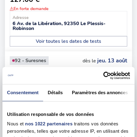
En forte demande
Adresse
6 Av. de la Libération, 92350 Le Plessis-
Robinson
Voir toutes les dates de tests
jeu. 13 août
92 - Suresnes
dès le
120.00 €
En forte demande
Adresse
Consentement
Détails
Paramètres des annonces
5 Quai Marcel Dassault, 92150 Suresnes
Voir toutes les dates de tests
Utilisation responsable de vos données
Nous et
nos 1022 partenaires
traitons vos données
jeu. 27 août
92 - La Garenne-Colombes
dès le
personnelles, telles que votre adresse IP, en utilisant des