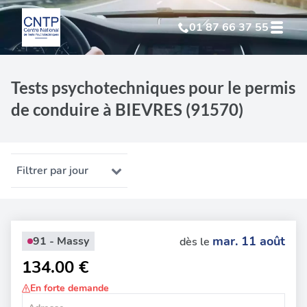
01 87 66 37 55
Test Psychotechnique
suite à suspension
Tests psychotechniques pour le permis
de conduire à BIEVRES (91570)
Test Psychotechnique
suite à annulation
Test Psychotechnique
suite à invalidation
Filtrer par jour
Test Psychotechnique
professionnel
mar. 11 août
91 - Massy
dès le
134.00 €
En forte demande