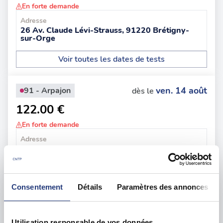
En forte demande
Adresse
26 Av. Claude Lévi-Strauss, 91220 Brétigny-
sur-Orge
Voir toutes les dates de tests
ven. 14 août
91 - Arpajon
dès le
122.00 €
En forte demande
Adresse
45 Bis Rue Jean Moulin, 91290 Arpajon
Voir toutes les dates de tests
Consentement
Détails
Paramètres des annonces
lun. 17 août
91 - Évry-Courcouronnes
dès le
130.00 €
Utilisation responsable de vos données