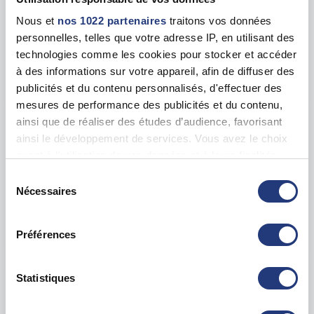
En forte demande
Nous et
nos 1022 partenaires
traitons vos données
Adresse
personnelles, telles que votre adresse IP, en utilisant des
2 Cr Mgr Roméro, 91004 Évry-Courcouronnes
technologies comme les cookies pour stocker et accéder
à des informations sur votre appareil, afin de diffuser des
Voir toutes les dates de tests
publicités et du contenu personnalisés, d'effectuer des
mesures de performance des publicités et du contenu,
ainsi que de réaliser des études d’audience, favorisant
ven. 04 septembre
91 - Brunoy
dès le
ainsi le développement de services. Vous avez le choix
125.00 €
quant à l'utilisation de vos données et à leurs finalités.
Vous pouvez modifier ou retirer votre consentement à
En forte demande
Sélection
tout moment en consultant la Déclaration relative aux
Nécessaires
Adresse
du
22 Place de la Gare, 91800 Brunoy
cookies ou en cliquant sur l'icône de confidentialité.
consentement
Préférences
Voir toutes les dates de tests
Si vous le permettez, nous aimerions également :
Collecter des informations sur votre localisation
géographique qui peuvent être précises à plusieurs
Statistiques
mer. 02 septembre
91 - Étampes
dès le
mètres près
128.00 €
Identifier votre appareil en l'analysant activement