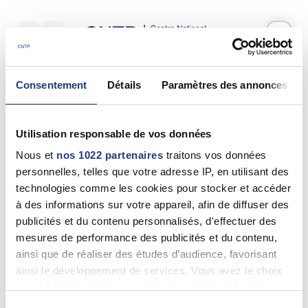
Votre test psychotechnique
Consentement
Détails
Paramètres des annonces
Jeudi 27 Aout 2026
à
10:45
Vos informations
Utilisation responsable de vos données
Nom *
Nous et
nos 1022 partenaires
traitons vos données
personnelles, telles que votre adresse IP, en utilisant des
technologies comme les cookies pour stocker et accéder
à des informations sur votre appareil, afin de diffuser des
publicités et du contenu personnalisés, d'effectuer des
Prénom(s) *
mesures de performance des publicités et du contenu,
ainsi que de réaliser des études d’audience, favorisant
ainsi le développement de services. Vous avez le choix
quant à l'utilisation de vos données et à leurs finalités.
Email *
Vous pouvez modifier ou retirer votre consentement à