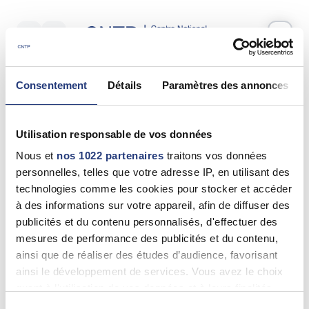
Votre test psychotechnique
Consentement
Détails
Paramètres des annonces
Jeudi 27 Aout 2026
à
09:35
Vos informations
Utilisation responsable de vos données
Nom *
Nous et
nos 1022 partenaires
traitons vos données
personnelles, telles que votre adresse IP, en utilisant des
technologies comme les cookies pour stocker et accéder
à des informations sur votre appareil, afin de diffuser des
publicités et du contenu personnalisés, d'effectuer des
Prénom(s) *
mesures de performance des publicités et du contenu,
ainsi que de réaliser des études d’audience, favorisant
ainsi le développement de services. Vous avez le choix
quant à l'utilisation de vos données et à leurs finalités.
Email *
Vous pouvez modifier ou retirer votre consentement à