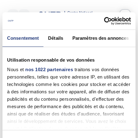
Votre test psychotechnique
Consentement
Détails
Paramètres des annonces
Samedi 06 Juin 2026
à
12:55
Vos informations
Utilisation responsable de vos données
Nom *
Nous et
nos 1022 partenaires
traitons vos données
personnelles, telles que votre adresse IP, en utilisant des
technologies comme les cookies pour stocker et accéder
à des informations sur votre appareil, afin de diffuser des
publicités et du contenu personnalisés, d'effectuer des
Prénom(s) *
mesures de performance des publicités et du contenu,
ainsi que de réaliser des études d’audience, favorisant
ainsi le développement de services. Vous avez le choix
quant à l'utilisation de vos données et à leurs finalités.
Email *
Vous pouvez modifier ou retirer votre consentement à