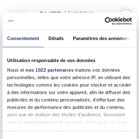
Votre test psychotechnique
Consentement
Détails
Paramètres des annonces
Jeudi 18 Juin 2026
à
15:10
Vos informations
Utilisation responsable de vos données
Nom *
Nous et
nos 1022 partenaires
traitons vos données
personnelles, telles que votre adresse IP, en utilisant des
technologies comme les cookies pour stocker et accéder
à des informations sur votre appareil, afin de diffuser des
publicités et du contenu personnalisés, d'effectuer des
Prénom(s) *
mesures de performance des publicités et du contenu,
ainsi que de réaliser des études d’audience, favorisant
ainsi le développement de services. Vous avez le choix
quant à l'utilisation de vos données et à leurs finalités.
Email *
Vous pouvez modifier ou retirer votre consentement à