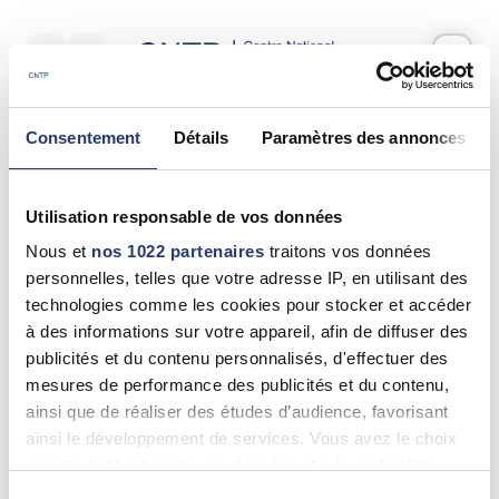
Votre test psychotechnique
Consentement
Détails
Paramètres des annonces
Vendredi 12 Juin 2026
à
10:10
Vos informations
Utilisation responsable de vos données
Nom *
Nous et
nos 1022 partenaires
traitons vos données
personnelles, telles que votre adresse IP, en utilisant des
technologies comme les cookies pour stocker et accéder
à des informations sur votre appareil, afin de diffuser des
publicités et du contenu personnalisés, d'effectuer des
Prénom(s) *
mesures de performance des publicités et du contenu,
ainsi que de réaliser des études d’audience, favorisant
ainsi le développement de services. Vous avez le choix
quant à l'utilisation de vos données et à leurs finalités.
Email *
Vous pouvez modifier ou retirer votre consentement à