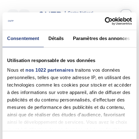
Votre test psychotechnique
Consentement
Détails
Paramètres des annonces
Mardi 19 Mai 2026
à
10:00
Vos informations
Utilisation responsable de vos données
Nom *
Nous et
nos 1022 partenaires
traitons vos données
personnelles, telles que votre adresse IP, en utilisant des
technologies comme les cookies pour stocker et accéder
à des informations sur votre appareil, afin de diffuser des
publicités et du contenu personnalisés, d'effectuer des
Prénom(s) *
mesures de performance des publicités et du contenu,
ainsi que de réaliser des études d’audience, favorisant
ainsi le développement de services. Vous avez le choix
quant à l'utilisation de vos données et à leurs finalités.
Email *
Vous pouvez modifier ou retirer votre consentement à