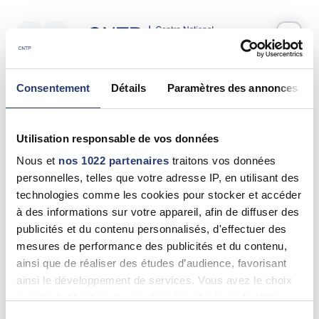
Votre test psychotechnique
Consentement
Détails
Paramètres des annonces
Mercredi 20 Mai 2026
à
14:10
Vos informations
Utilisation responsable de vos données
Nom *
Nous et
nos 1022 partenaires
traitons vos données
personnelles, telles que votre adresse IP, en utilisant des
technologies comme les cookies pour stocker et accéder
à des informations sur votre appareil, afin de diffuser des
publicités et du contenu personnalisés, d'effectuer des
Prénom(s) *
mesures de performance des publicités et du contenu,
ainsi que de réaliser des études d’audience, favorisant
ainsi le développement de services. Vous avez le choix
quant à l'utilisation de vos données et à leurs finalités.
Email *
Vous pouvez modifier ou retirer votre consentement à