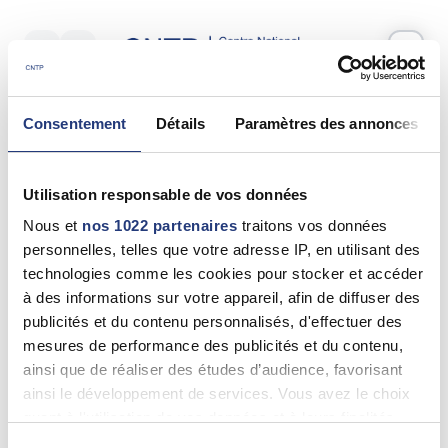
Votre test psychotechnique
Consentement
Détails
Paramètres des annonces
Mercredi 01 Juillet 2026
à
16:20
Vos informations
Utilisation responsable de vos données
Nom *
Nous et
nos 1022 partenaires
traitons vos données
personnelles, telles que votre adresse IP, en utilisant des
technologies comme les cookies pour stocker et accéder
à des informations sur votre appareil, afin de diffuser des
publicités et du contenu personnalisés, d'effectuer des
Prénom(s) *
mesures de performance des publicités et du contenu,
ainsi que de réaliser des études d’audience, favorisant
ainsi le développement de services. Vous avez le choix
quant à l'utilisation de vos données et à leurs finalités.
Email *
Vous pouvez modifier ou retirer votre consentement à