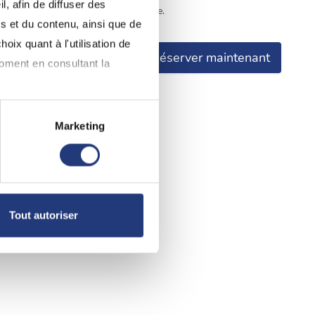
, afin de diffuser des
 je déclare avoir pris connaissance.
s et du contenu, ainsi que de
oix quant à l'utilisation de
Réserver maintenant
moment en consultant la
Marketing
à plusieurs mètres près
pécifiques (empreintes
, reportez-vous à la
section «
Tout autoriser
claration sur les cookies.
nnalités relatives aux médias
on de notre site avec nos
 d'autres informations que