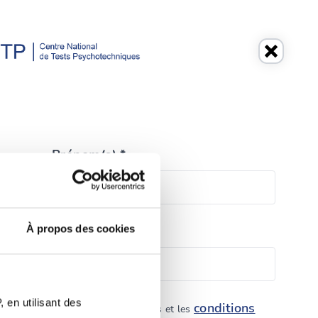
Prénom(s) *
À propos des cookies
Téléphone *
 en utilisant des
conditions
 politique de protection des données et les