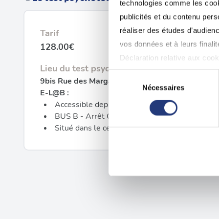
technologies comme les cooki
publicités et du contenu per
réaliser des études d’audienc
Tarif
vos données et à leurs final
128.00€
Déclaration relative aux cooki
Lieu du test psychotechnique
Sélection
9bis Rue des Margats, 77120 Coulommiers
Si vous le permettez, nous a
Nécessaires
du
E-L@B :
Collecter des informatio
consentement
Accessible depuis la Gare de Coulommiers e
Identifier votre appareil
BUS B - Arrêt CENTRE IMAGERIE MEDICALE
Situé dans le centre E-L@B
digitales).
Pour en savoir plus sur le tr
Détails »
. Vous pouvez modifi
Les cookies nous permettent d
sociaux et d'analyser notre t
partenaires de médias sociaux