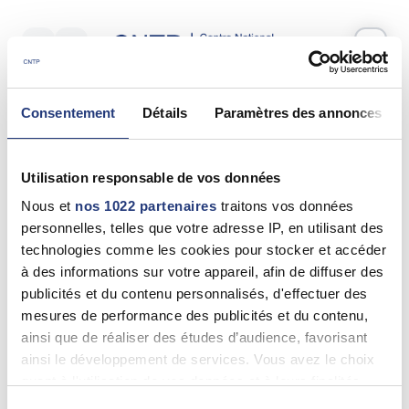
Votre test psychotechnique
Consentement
Détails
Paramètres des annonces
Samedi 30 Mai 2026
à
14:00
Vos informations
Utilisation responsable de vos données
Nom *
Nous et
nos 1022 partenaires
traitons vos données
personnelles, telles que votre adresse IP, en utilisant des
technologies comme les cookies pour stocker et accéder
à des informations sur votre appareil, afin de diffuser des
publicités et du contenu personnalisés, d'effectuer des
Prénom(s) *
mesures de performance des publicités et du contenu,
ainsi que de réaliser des études d’audience, favorisant
ainsi le développement de services. Vous avez le choix
quant à l'utilisation de vos données et à leurs finalités.
Email *
Vous pouvez modifier ou retirer votre consentement à