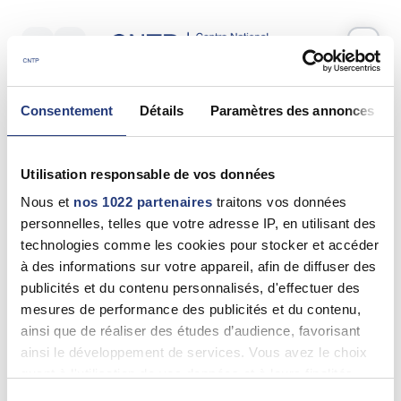
Votre test psychotechnique
Consentement
Détails
Paramètres des annonces
Mardi 09 Juin 2026
à
09:00
Vos informations
Utilisation responsable de vos données
Nom *
Nous et
nos 1022 partenaires
traitons vos données
personnelles, telles que votre adresse IP, en utilisant des
technologies comme les cookies pour stocker et accéder
à des informations sur votre appareil, afin de diffuser des
publicités et du contenu personnalisés, d'effectuer des
Prénom(s) *
mesures de performance des publicités et du contenu,
ainsi que de réaliser des études d’audience, favorisant
ainsi le développement de services. Vous avez le choix
quant à l'utilisation de vos données et à leurs finalités.
Email *
Vous pouvez modifier ou retirer votre consentement à