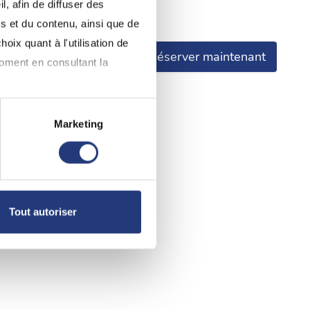
, afin de diffuser des
éclare avoir pris connaissance.
s et du contenu, ainsi que de
oix quant à l'utilisation de
Réserver maintenant
moment en consultant la
Marketing
à plusieurs mètres près
pécifiques (empreintes
, reportez-vous à la
section «
Tout autoriser
claration sur les cookies.
nnalités relatives aux médias
on de notre site avec nos
 d'autres informations que