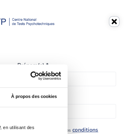
Prénom(s) *
À propos des cookies
Téléphone *
 en utilisant des
conditions
tique de protection des données et les