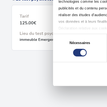
technologies comme les cooki
publicités et du contenu per
réaliser des études d’audienc
Tarif
vos données et à leurs final
125.00€
Déclaration relative aux cooki
Lieu du test psychotechnique
Sélection
immeuble Emergence, 92130 Issy-les-Moulinea
Si vous le permettez, nous a
Nécessaires
du
Collecter des informatio
consentement
Identifier votre appareil
digitales).
Pour en savoir plus sur le tr
Détails »
. Vous pouvez modifi
Les cookies nous permettent d
sociaux et d'analyser notre t
partenaires de médias sociaux