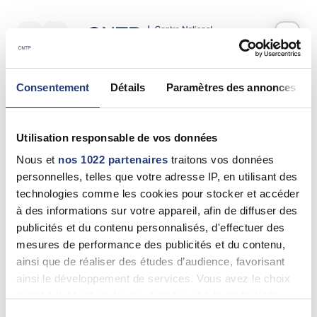
Votre test psychotechnique
Consentement
Détails
Paramètres des annonces
Mercredi 17 Juin 2026
à
09:35
Vos informations
Utilisation responsable de vos données
Nom *
Nous et
nos 1022 partenaires
traitons vos données
personnelles, telles que votre adresse IP, en utilisant des
technologies comme les cookies pour stocker et accéder
à des informations sur votre appareil, afin de diffuser des
publicités et du contenu personnalisés, d'effectuer des
Prénom(s) *
mesures de performance des publicités et du contenu,
ainsi que de réaliser des études d’audience, favorisant
ainsi le développement de services. Vous avez le choix
quant à l'utilisation de vos données et à leurs finalités.
Email *
Vous pouvez modifier ou retirer votre consentement à