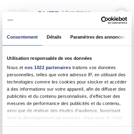
Votre test psychotechnique
Consentement
Détails
Paramètres des annonces
Mercredi 24 Juin 2026
à
11:55
Vos informations
Utilisation responsable de vos données
Nom *
Nous et
nos 1022 partenaires
traitons vos données
personnelles, telles que votre adresse IP, en utilisant des
technologies comme les cookies pour stocker et accéder
à des informations sur votre appareil, afin de diffuser des
publicités et du contenu personnalisés, d'effectuer des
Prénom(s) *
mesures de performance des publicités et du contenu,
ainsi que de réaliser des études d’audience, favorisant
ainsi le développement de services. Vous avez le choix
quant à l'utilisation de vos données et à leurs finalités.
Email *
Vous pouvez modifier ou retirer votre consentement à