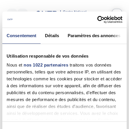
Votre test psychotechnique
Consentement
Détails
Paramètres des annonces
Mardi 16 Juin 2026
à
09:35
Vos informations
Utilisation responsable de vos données
Nom *
Nous et
nos 1022 partenaires
traitons vos données
personnelles, telles que votre adresse IP, en utilisant des
technologies comme les cookies pour stocker et accéder
à des informations sur votre appareil, afin de diffuser des
publicités et du contenu personnalisés, d'effectuer des
Prénom(s) *
mesures de performance des publicités et du contenu,
ainsi que de réaliser des études d’audience, favorisant
ainsi le développement de services. Vous avez le choix
quant à l'utilisation de vos données et à leurs finalités.
Email *
Vous pouvez modifier ou retirer votre consentement à