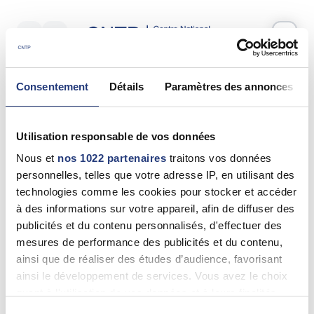
Votre test psychotechnique
Consentement
Détails
Paramètres des annonces
Vendredi 05 Juin 2026
à
09:35
Vos informations
Utilisation responsable de vos données
Nom *
Nous et
nos 1022 partenaires
traitons vos données
personnelles, telles que votre adresse IP, en utilisant des
technologies comme les cookies pour stocker et accéder
à des informations sur votre appareil, afin de diffuser des
publicités et du contenu personnalisés, d'effectuer des
Prénom(s) *
mesures de performance des publicités et du contenu,
ainsi que de réaliser des études d’audience, favorisant
ainsi le développement de services. Vous avez le choix
quant à l'utilisation de vos données et à leurs finalités.
Email *
Vous pouvez modifier ou retirer votre consentement à