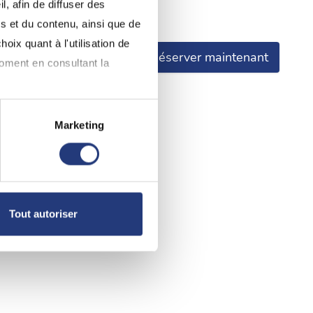
, afin de diffuser des
re avoir pris connaissance.
s et du contenu, ainsi que de
oix quant à l'utilisation de
Réserver maintenant
moment en consultant la
Marketing
à plusieurs mètres près
pécifiques (empreintes
, reportez-vous à la
section «
Tout autoriser
claration sur les cookies.
nnalités relatives aux médias
on de notre site avec nos
 d'autres informations que