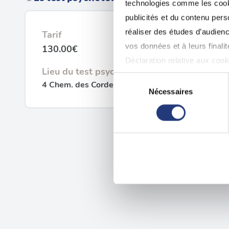
technologies comme les cooki
publicités et du contenu per
réaliser des études d’audienc
Tarif
vos données et à leurs final
130.00€
Déclaration relative aux cooki
Lieu du test psychotechnique
Sélection
4 Chem. des Cordeliers, 78711 Mantes-la-Ville
Si vous le permettez, nous a
Nécessaires
du
Collecter des informatio
consentement
Identifier votre appareil
digitales).
Pour en savoir plus sur le tr
Détails »
. Vous pouvez modifi
Les cookies nous permettent d
sociaux et d'analyser notre t
partenaires de médias sociaux