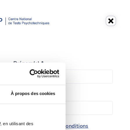
Prénom(s) *
À propos des cookies
Téléphone *
 en utilisant des
conditions
e de protection des données et les