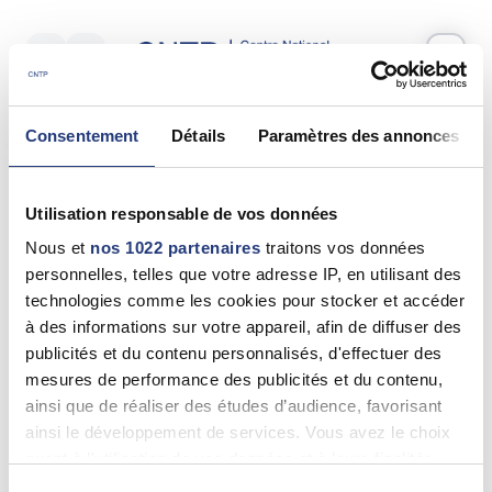
Votre test psychotechnique
Consentement
Détails
Paramètres des annonces
Samedi 13 Juin 2026
à
10:40
Vos informations
Utilisation responsable de vos données
Nom *
Nous et
nos 1022 partenaires
traitons vos données
personnelles, telles que votre adresse IP, en utilisant des
technologies comme les cookies pour stocker et accéder
à des informations sur votre appareil, afin de diffuser des
publicités et du contenu personnalisés, d'effectuer des
Prénom(s) *
mesures de performance des publicités et du contenu,
ainsi que de réaliser des études d’audience, favorisant
ainsi le développement de services. Vous avez le choix
quant à l'utilisation de vos données et à leurs finalités.
Email *
Vous pouvez modifier ou retirer votre consentement à