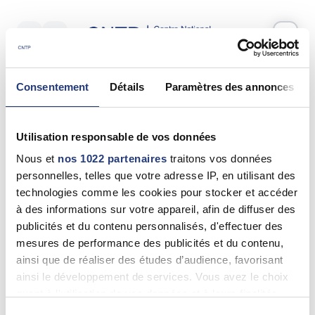
Votre test psychotechnique
Consentement
Détails
Paramètres des annonces
Samedi 13 Juin 2026
à
09:30
Vos informations
Utilisation responsable de vos données
Nom *
Nous et
nos 1022 partenaires
traitons vos données
personnelles, telles que votre adresse IP, en utilisant des
technologies comme les cookies pour stocker et accéder
à des informations sur votre appareil, afin de diffuser des
publicités et du contenu personnalisés, d'effectuer des
Prénom(s) *
mesures de performance des publicités et du contenu,
ainsi que de réaliser des études d’audience, favorisant
ainsi le développement de services. Vous avez le choix
quant à l'utilisation de vos données et à leurs finalités.
Email *
Vous pouvez modifier ou retirer votre consentement à