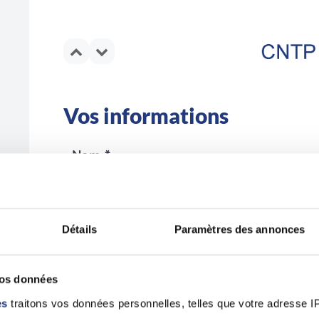
Vos informations
Nom *
Détails
Paramètres des annonces
Email *
vos données
es
traitons vos données personnelles, telles que votre adresse IP,
En validant ce formulaire, j'accepte la politique de