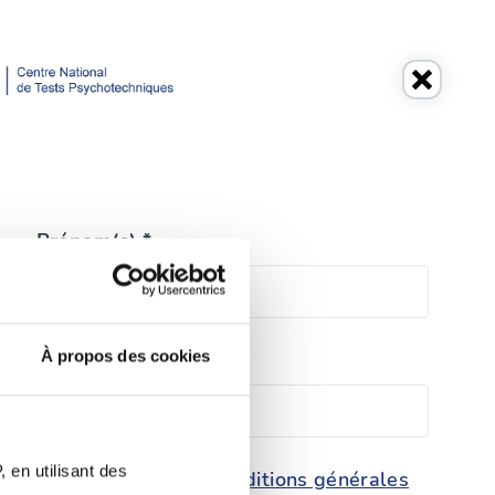
Prénom(s) *
À propos des cookies
Téléphone *
 en utilisant des
conditions générales
 protection des données et les