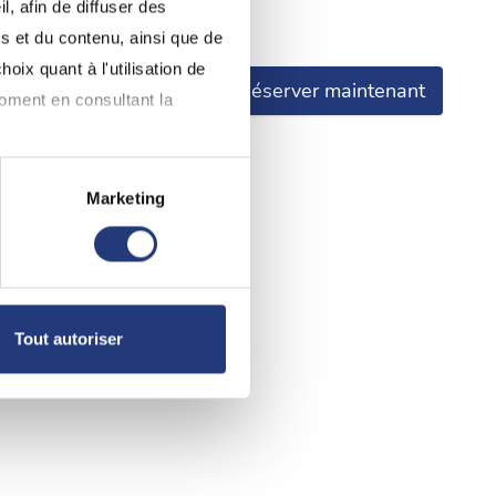
, afin de diffuser des
naissance.
s et du contenu, ainsi que de
oix quant à l'utilisation de
Réserver maintenant
moment en consultant la
Marketing
à plusieurs mètres près
pécifiques (empreintes
, reportez-vous à la
section «
Tout autoriser
claration sur les cookies.
nnalités relatives aux médias
on de notre site avec nos
 d'autres informations que