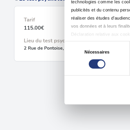
technologies comme les cooki
publicités et du contenu per
réaliser des études d’audienc
Tarif
vos données et à leurs final
115.00€
Déclaration relative aux cooki
Lieu du test psychotechnique
Sélection
2 Rue de Pontoise, 95650 Puiseux-Pontoise
Si vous le permettez, nous a
Nécessaires
du
Collecter des informatio
consentement
Identifier votre appareil
digitales).
Pour en savoir plus sur le tr
Détails »
. Vous pouvez modifi
Les cookies nous permettent d
sociaux et d'analyser notre t
partenaires de médias sociaux